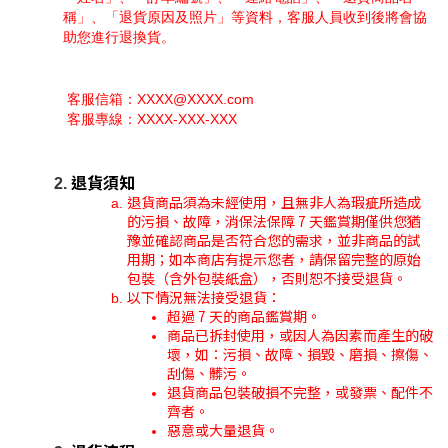
稱」、「退貨原因及照片」等資料，客服人員收到後將會協
助您進行退換貨。
 客服信箱：XXXX@XXXX.com
 客服專線：XXXX-XXX-XXX
退貨須知
退貨商品須為未經使用，且無非人為瑕疵所造成
的污損、故障，消保法保障 7 天鑑賞期僅供您猶
豫並確認商品是否符合您的需求，並非商品的試
用期；如本商店有提示您者，請保留完整的原始
包裝（含外包裝紙盒），否則恕不接受退貨。
以下情況無法接受退貨：
超過 7 天的商品鑑賞期。
商品已拆封使用，或因人為因素而產生的破
壞，如：污損、故障、損毀、磨損、擦傷、
刮傷、髒污。
退貨商品包裝破損不完整，或發票、配件不
齊者。
惡意或大量退貨。