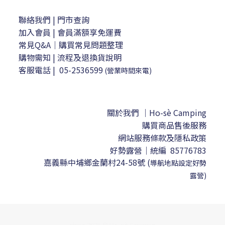
聯絡我們
| 門市查詢
加入會員
| 會員滿額享免運費
常見Q&A｜購買常見問題整理
購物需知
|
流程及退換貨說明
客服電話
|
05-2536599
(營業時間來電)
關於我們 ｜Ho-sè Camping
購買商品售後服務
網站服務條款及隱私政策
好勢露營｜
統編 85776783
嘉義縣中埔鄉金蘭村24-58號
(
導航地點設定
好勢
露營)
since 2021 © Ho-sè Camping