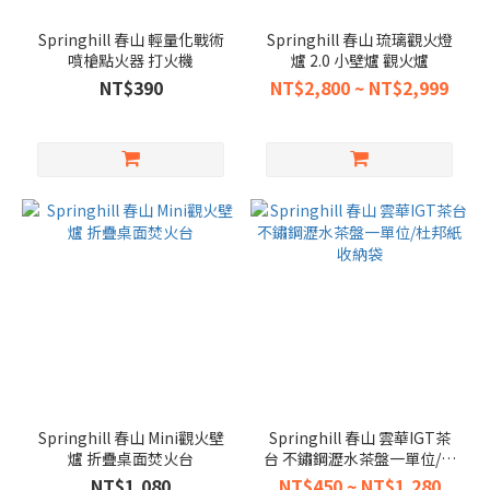
Springhill 春山 輕量化戰術
Springhill 春山 琉璃觀火燈
噴槍點火器 打火機
爐 2.0 小壁爐 觀火爐
NT$390
NT$2,800 ~ NT$2,999
Springhill 春山 Mini觀火壁
Springhill 春山 雲華IGT茶
爐 折疊桌面焚火台
台 不鏽鋼瀝水茶盤一單位/杜
邦紙收納袋
NT$1,080
NT$450 ~ NT$1,280