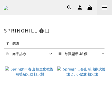
SPRINGHILL 春山
套
用
篩選
篩
選
商品排序
每頁顯示 48 個
(0/20)
價格
(NT$)
~