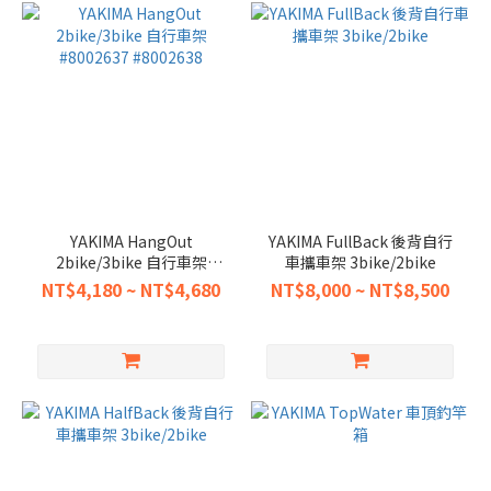
YAKIMA HangOut
YAKIMA FullBack 後背自行
2bike/3bike 自行車架
車攜車架 3bike/2bike
#8002637 #8002638
NT$4,180 ~ NT$4,680
NT$8,000 ~ NT$8,500