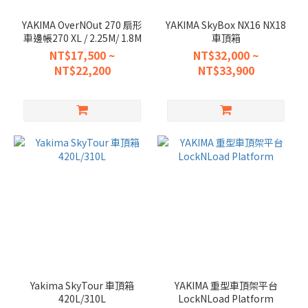
YAKIMA OverNOut 270 扇形
YAKIMA SkyBox NX16 NX18
車邊帳270 XL / 2.25M/ 1.8M
車頂箱
NT$17,500 ~
NT$32,000 ~
NT$22,200
NT$33,900
Yakima SkyTour 車頂箱
YAKIMA 重型車頂架平台
420L/310L
LockNLoad Platform