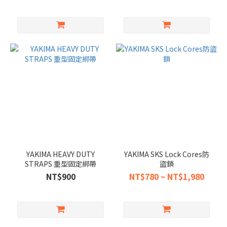
YAKIMA HEAVY DUTY
YAKIMA SKS Lock Cores防
STRAPS 重型固定綁帶
盜鎖
NT$900
NT$780 ~ NT$1,980