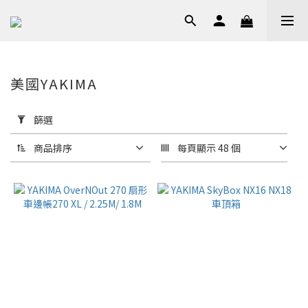
美國YAKIMA
套
用
篩選
篩
選
商品排序
每頁顯示 48 個
(0/20)
價格
(NT$)
~