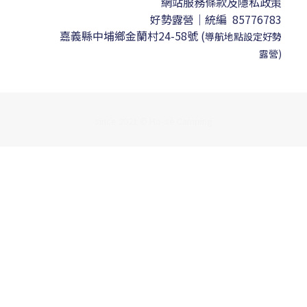
網站服務條款及隱私政策
好勢露營｜
統編 85776783
嘉義縣中埔鄉金蘭村24-58號
(
導航地點設定
好勢
露營)
since 2021 © Ho-sè Camping