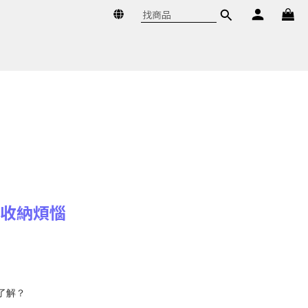
與收納煩惱
入了解？