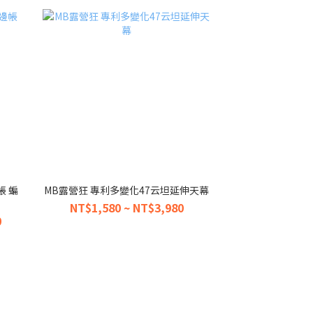
帳 蝙
MB露營狂 專利多變化47云坦延伸天幕
NT$1,580 ~ NT$3,980
0