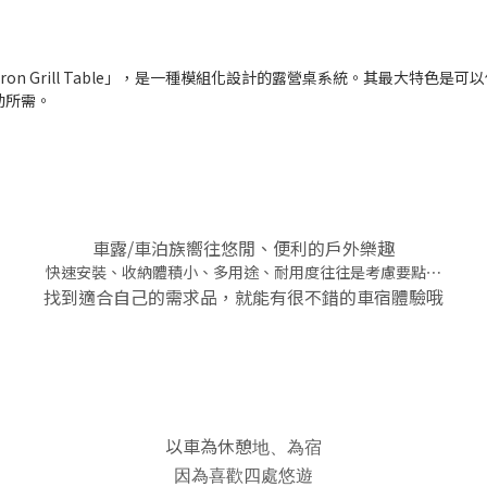
「Iron Grill Table」，是一種模組化設計的露營桌系統。其最大特
動所需。
車露/車泊族嚮往悠閒、便利的戶外樂趣
快速安裝、收納體積小、多用途、耐用度往往是考慮要點⋯
找到適合自己的需求品，就能有很不錯的車宿體驗哦
以車為休憩
地、為宿
因為喜歡四處悠遊