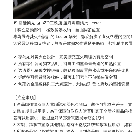
◤ 靈活擴充 ◢ 3ZO工務店 羅丹專用鍋架 Lecter 
｜獨立活動部件｜極致緊湊收納｜自由調節位置｜
專為羅丹焚火台設計的 Lecter 鍋架，徹底解決了直火料理的空間
透過靈活移動支撐架，無論是放熱水壺還是平底鍋，都能精準位
✔ 專為羅丹焚火台設計，完美擴充直火料理的實用空間 
✔ 所有零件皆可獨立活動，能自由調整至最合適的加熱位置 
✔ 透過靈活移動支撐結構，輕鬆穩固放置熱水壺或平底鍋等炊具 
✔ 拆解後可極致緊湊收納，帶著出門完全不佔據裝備空間 
✔ 俐落的金屬線條與工業風設計，大幅提升營地野炊的整體質感
【注意事項】 
1.產品因拍攝及個人電腦顯示器色溫關係，顏色可能略有差異，
2.鑑賞期非試用期，為了保障每位客人購買到真正全新的商品的
若有試用需求，歡迎至好勢露營實體展示店面試用
3.木製、鐵製或塑膠其他製品都有天然紋路或些微製程痕跡，如
4.所有商品於出貨前皆會進行檢查，收到商品時，請錄影拆箱，