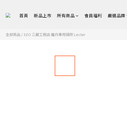
首頁
新品上市
所有商品
會員福利
嚴選品牌
全部商品
/
3ZO 三藏工務店 羅丹專用鍋架 Lecter