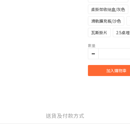
桌掛架收纳盒/灰色
滑軌擴充板/沙色
瓦斯掛片
2.5桌增
數量
加入購物車
送貨及付款方式