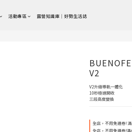
活動專區
露營知識庫｜好勢生活誌
BUENOF
V2
V2升級導軌一體化
10秒極速開收
三段高度變換
全店，不用免運卷! 滿
全店，不用免運卷!滿