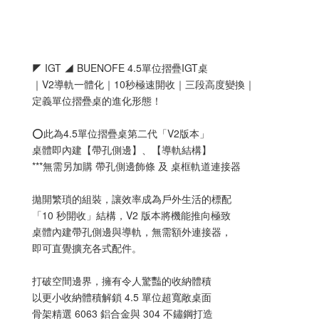
◤ IGT ◢ BUENOFE 4.5單位摺疊IGT桌
｜V2導軌一體化｜10秒極速開收｜三段高度變換｜
定義單位摺疊桌的進化形態！
⭕️此為4.5單位摺疊桌第二代「V2版本」
桌體即內建【帶孔側邊】、【導軌結構】
***無需另加購 帶孔側邊飾條 及 桌框軌道連接器
拋開繁瑣的組裝，讓效率成為戶外生活的標配
「10 秒開收」結構，V2 版本將機能推向極致
桌體內建帶孔側邊與導軌，無需額外連接器，
即可直覺擴充各式配件。
打破空間邊界，擁有令人驚豔的收納體積
以更小收納體積解鎖 4.5 單位超寬敞桌面
骨架精選 6063 鋁合金與 304 不鏽鋼打造