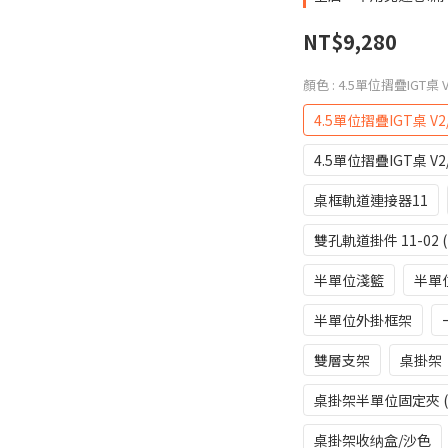
NT$9,280
顏色
: 4.5單位摺疊IGT桌 
4.5單位摺疊IGT桌 V
4.5單位摺疊IGT桌 V
桌框軌道連接器11
雙孔軌道掛件 11-02 (
半單位淺籃
半單
半單位外掛框架
雙層支架
桌掛架
桌掛架半單位固定夾 (
桌掛架收纳盒/沙色