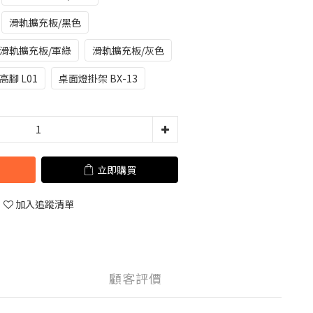
滑軌擴充板/黑色
滑軌擴充板/軍綠
滑軌擴充板/灰色
高腳 L01
桌面燈掛架 BX-13
立即購買
加入追蹤清單
顧客評價