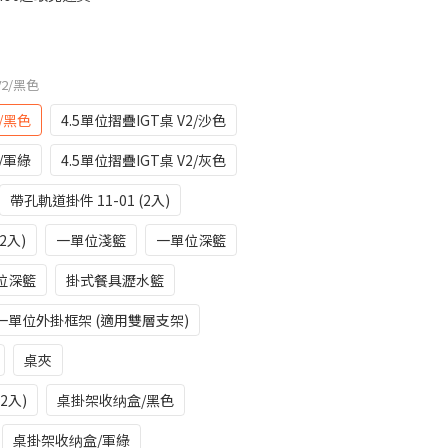
V2/黑色
2/黑色
4.5單位摺疊IGT桌 V2/沙色
2/軍綠
4.5單位摺疊IGT桌 V2/灰色
帶孔軌道掛件 11-01 (2入)
2入)
一單位淺籃
一單位深籃
位深籃
掛式餐具瀝水籃
一單位外掛框架 (適用雙層支架)
桌夾
2入)
桌掛架收纳盒/黑色
桌掛架收纳盒/軍綠