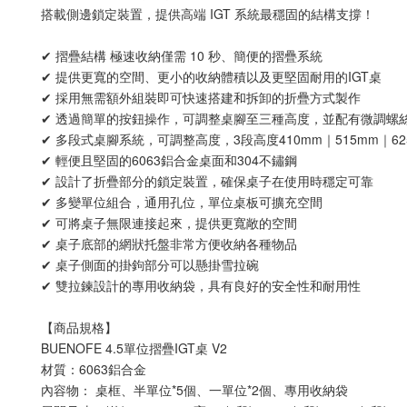
搭載側邊鎖定裝置，提供高端 IGT 系統最穩固的結構支撐！
✔ 摺疊結構 極速收納僅需 10 秒、簡便的摺疊系統
✔ 提供更寬的空間、更小的收納體積以及更堅固耐用的IGT桌
✔ 採用無需額外組裝即可快速搭建和拆卸的折疊方式製作
✔ 透過簡單的按鈕操作，可調整桌腳至三種高度，並配有微調螺
✔ 多段式桌腳系統，可調整高度，3段高度410mm｜515mm｜62
✔ 輕便且堅固的6063鋁合金桌面和304不鏽鋼
✔ 設計了折疊部分的鎖定裝置，確保桌子在使用時穩定可靠
✔ 多變單位組合，通用孔位，單位桌板可擴充空間
✔ 可將桌子無限連接起來，提供更寬敞的空間
✔ 桌子底部的網狀托盤非常方便收納各種物品
✔ 桌子側面的掛鉤部分可以懸掛雪拉碗
✔ 雙拉鍊設計的專用收納袋，具有良好的安全性和耐用性
【商品規格】
BUENOFE 4.5單位摺疊IGT桌 V2
材質：6063鋁合金
內容物： 桌框、半單位*5個、一單位*2個、專用收納袋