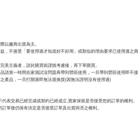
實際以廠商出貨為主。
權益，不接受「要使用過才知道好不好用」或類似的理由要求已使用過之
有完美主義者，請於購買前謹慎考慮後，再下單購買。
商品請第一時間在家測試沒問題再帶到營區使用，一旦帶到營區使用即不
之產品，一旦打開過即無法退換貨(因無法證明沒有使用過)
不代表交易已經完成或契約已經成立,賣家保留是否接受您的訂單的權利。
的訂單後仍保有決定是否接受訂單及出貨與否之權利。 