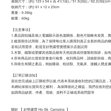
展開尺寸：(約) 123 x 54 x 高 41(1段)／51.5(2段)／62.2(3段)cm
收納尺寸：(約) 61 x 12 x 23cm
重量：9.36kg
耐重：60kg
【注意事項】 
1.產品因拍攝及個人電腦顯示器色溫關係，顏色可能略有差異，
2.鑑賞期非試用期，為了保障每位客人購買到真正全新的商品的
若有試用需求，歡迎至好勢露營實體展示店面試用
3.木製、鐵製或塑膠其他製品都有天然紋路或些微製程痕跡，如
4.所有商品於出貨前皆會進行檢查，收到商品時，請錄影拆箱，
5.與衛生有關之產品，例如睡袋、枕頭類、充氣床、接觸人體皮膚
【訂單訂購須知】
當在您完成線上訂購程序以後,代表本系統接收到您的訂購訊息，
本網站保留出貨與否之權利， 為保障彼此之權益，我們在收到您
如因商品缺貨、停產、瑕疵、資料不正確或系統問題等
關於 【 好勢露營 Ho-Sè  Camping  】