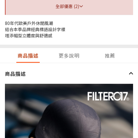
全部優惠 (2)
80年代歐美戶外休閒風潮
結合本季品牌經典標語設計字樣
增添帽型立體度與舒適感
商品描述
更多說明
推薦
商品描述