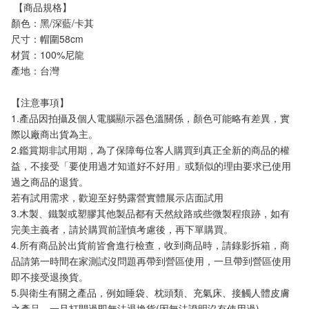
 【商品規格】
顏色：黑/深藍/卡其
尺寸：帽圍58cm
材質：100%尼龍
產地：台灣
【注意事項】 
1.產品因拍攝及個人電腦顯示器色溫關係，顏色可能略有差異，實
際以廠商出貨為主。
2.鑑賞期非試用期，為了保障每位客人購買到真正全新的商品的權
益，不接受「要使用過才知道好不好用」或類似的理由要求已使用
過之商品的退貨。
若有試用需求，歡迎至好勢露營實體展示店面試用
3.木製、鐵製或塑膠其他製品都有天然紋路或些微製程痕跡，如有
完美主義者，請於購買前謹慎考慮後，再下單購買。
4.所有商品於出貨前皆會進行檢查，收到商品時，請錄影拆箱，商
品請第一時間在家測試沒問題再帶到營區使用，一旦帶到營區使用
即不接受退換貨。
5.與衛生有關之產品，例如睡袋、枕頭類、充氣床、接觸人體皮膚
之產品，一旦打開過即無法退換貨(因無法證明沒有使用過)