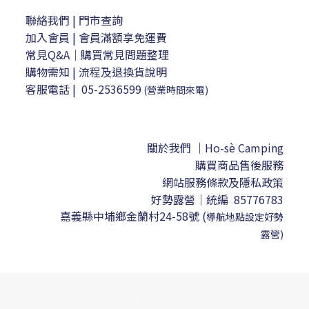
聯絡我們
| 門市查詢
加入會員
| 會員滿額享免運費
常見Q&A｜購買常見問題整理
購物需知
|
流程及退換貨說明
客服電話
|
05-2536599
(營業時間來電)
關於我們 ｜Ho-sè Camping
購買商品售後服務
網站服務條款及隱私政策
好勢露營｜
統編 85776783
嘉義縣中埔鄉金蘭村24-58號
(
導航地點設定
好勢
露營)
since 2021 © Ho-sè Camping