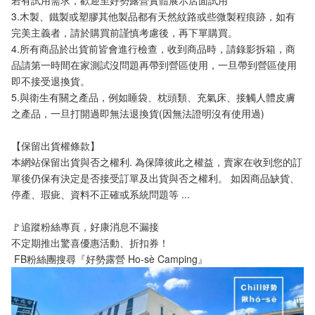
3.木製、鐵製或塑膠其他製品都有天然紋路或些微製程痕跡，如有
完美主義者，請於購買前謹慎考慮後，再下單購買。
4.所有商品於出貨前皆會進行檢查，收到商品時，請錄影拆箱，商
品請第一時間在家測試沒問題再帶到營區使用，一旦帶到營區使用
即不接受退換貨。
5.與衛生有關之產品，例如睡袋、枕頭類、充氣床、接觸人體皮膚
之產品，一旦打開過即無法退換貨(因無法證明沒有使用過)
【保留出貨權條款】
本網站保留出貨與否之權利. 為保障彼此之權益，賣家在收到您的訂
單後仍保有決定是否接受訂單及出貨與否之權利。 如因商品缺貨、
停產、瑕疵、資料不正確或系統問題等 ...
🚩追蹤粉絲專頁，好康消息不漏接
不定期推出驚喜優惠活動、折扣券！
 FB粉絲團搜尋『好勢露營 Ho-sè Camping』