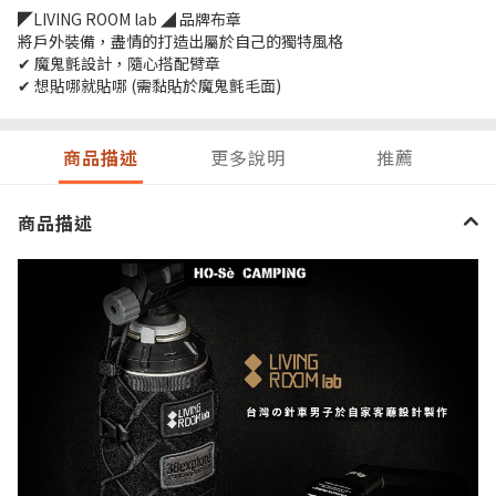
◤LIVING ROOM lab ◢ 品牌布章
將戶外裝備，盡情的打造出屬於自己的獨特風格
✔ 魔鬼氈設計，隨心搭配臂章
✔ 想貼哪就貼哪 (需黏貼於魔鬼氈毛面)
商品描述
更多說明
推薦
商品描述