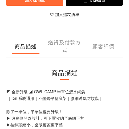
加入購物車
立即購買
加入追蹤清單
送貨及付款方
商品描述
顧客評價
式
商品描述
◤ 全新升級 ◢ OWL CAMP 半單位瀝水網袋
 ｜IGT系統通用｜不鏽鋼平整底架｜膠網透氣防蚊蟲｜
除了一單位，半單位也要升級！
▶︎ 改良側開蓋設計，可下壓收納至底網下方
▶︎拉鍊頭縮小，桌版覆蓋更平整