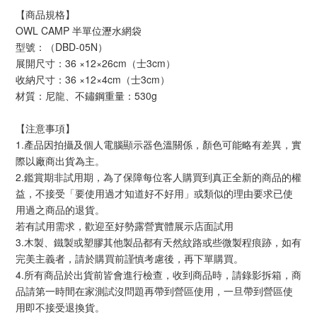
【商品規格】
OWL CAMP 半單位瀝水網袋
型號：（DBD-05N）
展開尺寸：36 ×12×26cm（士3cm）
收納尺寸：36 ×12×4cm（士3cm）
材質：尼龍、不鏽鋼重量：530g
【注意事項】 
1.產品因拍攝及個人電腦顯示器色溫關係，顏色可能略有差異，實
際以廠商出貨為主。
2.鑑賞期非試用期，為了保障每位客人購買到真正全新的商品的權
益，不接受「要使用過才知道好不好用」或類似的理由要求已使
用過之商品的退貨。
若有試用需求，歡迎至好勢露營實體展示店面試用
3.木製、鐵製或塑膠其他製品都有天然紋路或些微製程痕跡，如有
完美主義者，請於購買前謹慎考慮後，再下單購買。
4.所有商品於出貨前皆會進行檢查，收到商品時，請錄影拆箱，商
品請第一時間在家測試沒問題再帶到營區使用，一旦帶到營區使
用即不接受退換貨。