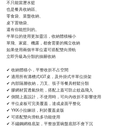
不只能當瀝水籃
也是餐具收納區、
零食袋、菜盤收納、
桌下置物袋、
還有你能想到的。
半單位的使用更加靈活，收納體積極小
單飛、家庭、機露，都會需要的獨立收納
如果使用兩個半單位還可搭配雙向滑軌
立即升級為分類的抽屜收納
✔ 收納體積小，平整收折不占空間
✔ 適用所有溝槽式IGT桌，及外掛式半單位掛架
✔ 內部隔層收納，刀叉、筷子等餐具輕鬆分類
✔ 膠網材質透氣快乾，搭配上蓋可防止蚊蟲飛入
✔ 側開上蓋設計，不使用時，可向內收折不影響使用
✔ 半位桌板可完美覆蓋，達成桌面平整化
✔ YKK小拉鍊頭，利於覆蓋桌版
✔ 可搭配雙向滑軌多功能使用
✔ 不鏽鋼網格底架，平整放置碗盤底部不會下沉