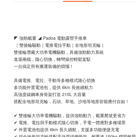
◤ 強勁載重 ◢ Padoa 電動露營手推車
 ｜雙後輪驅動｜電推電拉手動｜全地形坦克輪｜
雙後輪潛藏大功率電機驅動，具備強勁動力系統
進退兩檔，隨心切換，轉彎操控輕鬆駕馭
一台搞定所有搬運裝備的煩惱！
具備電推、電拉、手動等多種模式隨心切換
多功能外置電池包，提供 6km 長效續航力
高強度碳鋼車身骨架打造 210L 大容量
搭配全地形坦克輪，石頭、草地、沙地等地形皆能應付自如！
✔ 雙後輪大功率電機驅動，提供強勁動力，載重爬坡更省力
✔ 電推、電拉與手動模式隨心切換，手電一體應對多種場景
✔ 外置電池包提供 6km 長久續航，支援多功能便捷充電
✔ 採全地形坦克輪搭配高強度碳鋼骨架，耐重達 150kg 穩固耐用 