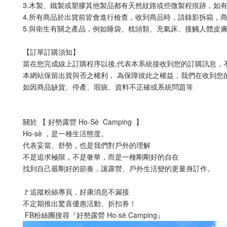
3.木製、鐵製或塑膠其他製品都有天然紋路或些微製程痕跡，如
4.所有商品於出貨前皆會進行檢查，收到商品時，請錄影拆箱，
5.與衛生有關之產品，例如睡袋、枕頭類、充氣床、接觸人體皮膚
【訂單訂購須知】
當在您完成線上訂購程序以後,代表本系統接收到您的訂購訊息，
本網站保留出貨與否之權利， 為保障彼此之權益，我們在收到您
如因商品缺貨、停產、瑕疵、資料不正確或系統問題等
關於 【 好勢露營 Ho-Sè  Camping  】
Ho-sè ，是一種生活態度。
代表妥當、舒勢，也是我們對戶外的理解
不是追求極限，不是奢華，而是一種剛剛好的自在
找到自己最剛好的節奏，讓露營、戶外生活變的更量身訂作。
🚩追蹤粉絲專頁，好康消息不漏接
不定期推出驚喜優惠活動、折扣券！
 FB粉絲團搜尋『好勢露營 Ho-sè Camping』