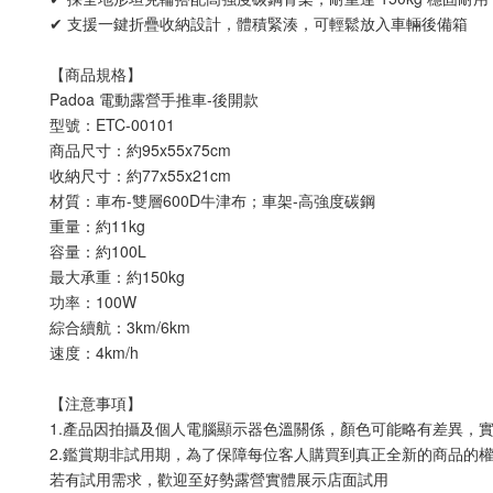
✔ 支援一鍵折疊收納設計，體積緊湊，可輕鬆放入車輛後備箱
【商品規格】
Padoa 電動露營手推車-後開款
型號：ETC-00101
商品尺寸：約95x55x75cm
收納尺寸：約77x55x21cm
材質：車布-雙層600D牛津布；車架-高強度碳鋼
重量：約11kg
容量：約100L
最大承重：約150kg
功率：100W
綜合續航：3km/6km
速度：4km/h
【注意事項】 
1.產品因拍攝及個人電腦顯示器色溫關係，顏色可能略有差異，
2.鑑賞期非試用期，為了保障每位客人購買到真正全新的商品的
若有試用需求，歡迎至好勢露營實體展示店面試用