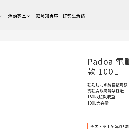
活動專區
露營知識庫｜好勢生活誌
Padoa 
款 100L
強勁動力系統輕鬆駕馭
高強度碳鋼骨架打造
150kg強勁載重
100L大容量
全店，不用免運卷! 滿