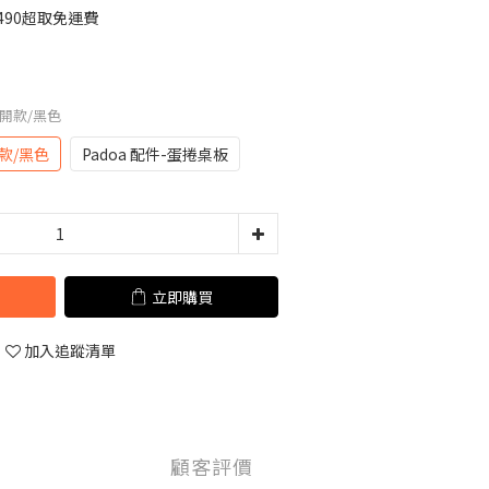
490超取免運費
後開款/黑色
款/黑色
Padoa 配件-蛋捲桌板
立即購買
加入追蹤清單
顧客評價