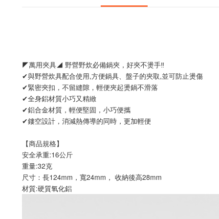
◤萬用夾具◢ 野營野炊必備鍋夾，好夾不燙手‼️
✔與野營炊具配合使用,方便鍋具、盤子的夾取,並可防止燙傷
✔緊密夾扣，不留縫隙，輕便夾起燙鍋不滑落
✔全身鋁材質小巧又精緻
✔鋁合金材質，輕便堅固，小巧便攜
✔鏤空設計，消減熱傳導的同時，更加輕便
【商品規格】
安全承重:16公斤
重量:32克
尺寸：長124mm，寬24mm， 收納後高28mm
材質:硬質氧化鋁