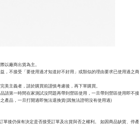
實際以廠商出貨為主。
權益，不接受「要使用過才知道好不好用」或類似的理由要求已使用過之
有完美主義者，請於購買前謹慎考慮後，再下單購買。
商品請第一時間在家測試沒問題再帶到營區使用，一旦帶到營區使用即不
之產品，一旦打開過即無法退換貨(因無法證明沒有使用過)
訂單後仍保有決定是否接受訂單及出貨與否之權利。 如因商品缺貨、停產、