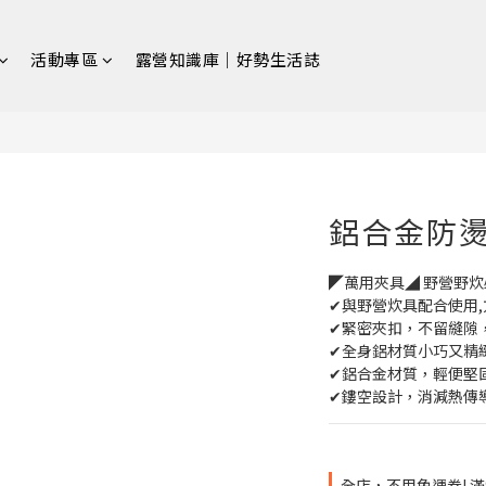
活動專區
露營知識庫｜好勢生活誌
鋁合金防燙
◤萬用夾具◢ 野營野炊
✔與野營炊具配合使用
✔緊密夾扣，不留縫隙
✔全身鋁材質小巧又精
✔鋁合金材質，輕便堅
✔鏤空設計，消減熱傳
全店，不用免運卷! 滿