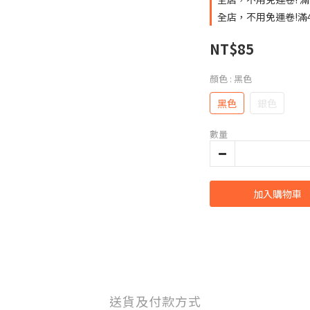
全店，不用免運卷!滿
NT$85
顏色
: 黑色
黑色
銀色
數量
加入購物車
送貨及付款方式