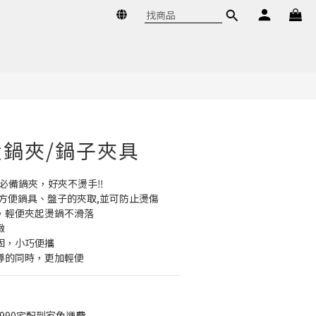
立即購買
鍋夾/鍋子夾具
必備鍋夾，好夾不燙手‼️
,方便鍋具、盤子的夾取,並可防止燙傷
，輕便夾起燙鍋不滑落
緻
固，小巧便攜
導的同時，更加輕便
990宅配到家免運費