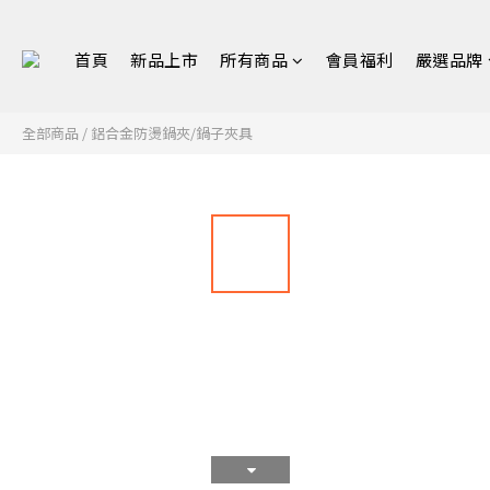
首頁
新品上市
所有商品
會員福利
嚴選品牌
全部商品
/
鋁合金防燙鍋夾/鍋子夾具