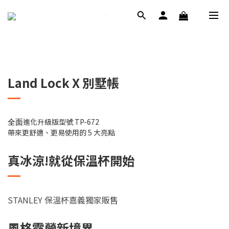
Land Lock X 別墅帳
全面
進化升級版型號 TP-672
帶來更舒適、更易使用的 5 大亮點
真冰涼!就從保溫杯開始
STANLEY 保溫杯嘉義獨家販售
風格露營新境界