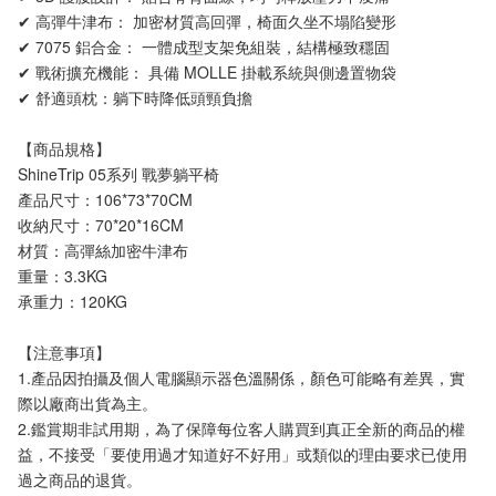
✔ 高彈牛津布： 加密材質高回彈，椅面久坐不塌陷變形
✔ 7075 鋁合金： 一體成型支架免組裝，結構極致穩固
✔ 戰術擴充機能： 具備 MOLLE 掛載系統與側邊置物袋
✔ 舒適頭枕：躺下時降低頭頸負擔
【商品規格】
ShineTrip 05系列 戰夢躺平椅
產品尺寸：106*73*70CM
收納尺寸：70*20*16CM
材質：高彈絲加密牛津布
重量：3.3KG
承重力：120KG
【注意事項】 
1.產品因拍攝及個人電腦顯示器色溫關係，顏色可能略有差異，實
際以廠商出貨為主。
2.鑑賞期非試用期，為了保障每位客人購買到真正全新的商品的權
益，不接受「要使用過才知道好不好用」或類似的理由要求已使用
過之商品的退貨。