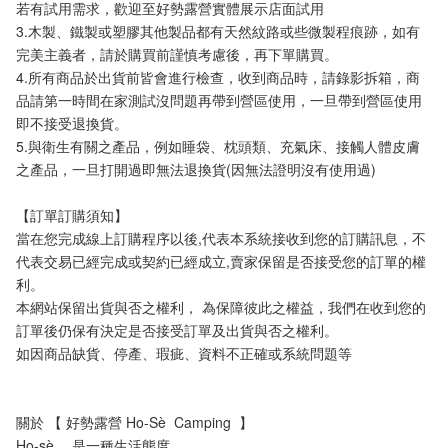
若有試用需求，歡迎至好勢露營實體展示店面試用
3.木製、鐵製或塑膠其他製品都有天然紋路或些微製程痕跡，如有
完美主義者，請於購買前謹慎考慮後，再下單購買。
4.所有商品於出貨前皆會進行檢查，收到商品時，請錄影拆箱，商
品請第一時間在家測試沒問題再帶到營區使用，一旦帶到營區使用
即不接受退換貨。
5.與衛生有關之產品，例如睡袋、枕頭類、充氣床、接觸人體皮膚
之產品，一旦打開過即無法退換貨(因無法證明沒有使用過)
【訂單訂購須知】
當在您完成線上訂購程序以後,代表本系統接收到您的訂購訊息，不
代表交易已經完成或契約已經成立,賣家保留是否接受您的訂單的權
利。
本網站保留出貨與否之權利， 為保障彼此之權益，我們在收到您的
訂單後仍保有決定是否接受訂單及出貨與否之權利。 
如因商品缺貨、停產、瑕疵、資料不正確或系統問題等
關於 【 好勢露營 Ho-Sè  Camping  】
Ho-sè ，是一種生活態度。