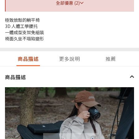
全部優惠 (2)
極致放鬆的躺平椅
3D 人體工學腰托
一體成型支架免組裝
椅面久坐不塌陷變形
商品描述
更多說明
推薦
商品描述