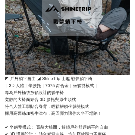
◤ 戶外躺平自由 ◢ ShineTrip 山趣 戰夢躺平椅
｜3D 人體工學腰托｜7075 鋁合金｜坐躺雙模式｜
專為戶外極致放鬆設計的躺平椅
寬敞的大椅面結合 3D 腰托與原生頭枕
符合人體工學貼合脊背，輕鬆解鎖坐躺雙模式
採用高彈絲加密牛津布，高回彈力讓你久坐不塌陷！
✔ 坐躺雙模式： 寬敞大椅面，解鎖戶外舒適躺平的自由
✔ 3D 護腰設計： 貼合脊背曲線，均勻釋放壓力不痠痛