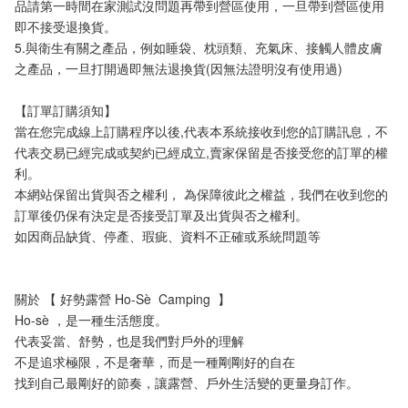
品請第一時間在家測試沒問題再帶到營區使用，一旦帶到營區使用
即不接受退換貨。
5.與衛生有關之產品，例如睡袋、枕頭類、充氣床、接觸人體皮膚
之產品，一旦打開過即無法退換貨(因無法證明沒有使用過)
【訂單訂購須知】
當在您完成線上訂購程序以後,代表本系統接收到您的訂購訊息，不
代表交易已經完成或契約已經成立,賣家保留是否接受您的訂單的權
利。
本網站保留出貨與否之權利， 為保障彼此之權益，我們在收到您的
訂單後仍保有決定是否接受訂單及出貨與否之權利。 
如因商品缺貨、停產、瑕疵、資料不正確或系統問題等
關於 【 好勢露營 Ho-Sè  Camping  】
Ho-sè ，是一種生活態度。
代表妥當、舒勢，也是我們對戶外的理解
不是追求極限，不是奢華，而是一種剛剛好的自在
找到自己最剛好的節奏，讓露營、戶外生活變的更量身訂作。