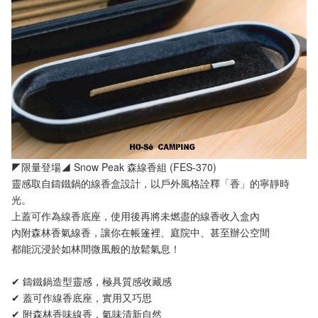
◤限量登場◢ Snow Peak 森線香組 (FES-370)
靈感取自鑄鐵鍋的線香盒設計，以戶外風格詮釋「香」的寧靜時
光。
上蓋可作為線香底座，使用後再將未燃盡的線香收入盒內
內附森林香氣線香，讓你在帳篷裡、庭院中、甚至辦公空間
都能沉浸於如林間微風般的放鬆氣息！
✔ 鑄鐵鍋造型靈感，極具質感收藏感
✔ 蓋可作線香底座，實用又巧思
✔ 附森林香味線香，氣味清新自然