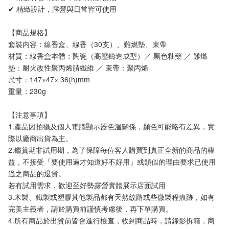
✔ 精緻設計，露營與日常皆可使用
【商品規格】
套裝内容：線香盒、線香（30支）、難燃墊、束帶
材質：線香盒本體：陶瓷（高壓鑄造成型）／ 黑色釉藥 ／ 難燃
墊：耐火改性聚丙烯腈纖維 ／ 束帶：聚丙烯
尺寸：147×47× 36(h)mm
重量：230g
【注意事項】 
1.產品因拍攝及個人電腦顯示器色溫關係，顏色可能略有差異，實
際以廠商出貨為主。
2.鑑賞期非試用期，為了保障每位客人購買到真正全新的商品的權
益，不接受「要使用過才知道好不好用」或類似的理由要求已使用
過之商品的退貨。
若有試用需求，歡迎至好勢露營實體展示店面試用
3.木製、鐵製或塑膠其他製品都有天然紋路或些微製程痕跡，如有
完美主義者，請於購買前謹慎考慮後，再下單購買。
4.所有商品於出貨前皆會進行檢查，收到商品時，請錄影拆箱，商