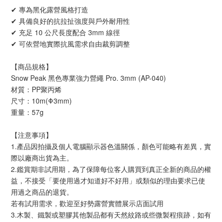
✔ 專為黑化露營風格打造
✔ 具備良好的抗拉扯強度與戶外耐用性
✔ 充足 10 公尺長度配合 3mm 線徑
✔ 可依營地實際抗風需求自由裁剪調整
【商品規格】
Snow Peak 黑色專業強力營繩 Pro. 3mm (AP-040)
材質：PP聚丙烯
尺寸：10m(Φ3mm)
重量：57g
【注意事項】 
1.產品因拍攝及個人電腦顯示器色溫關係，顏色可能略有差異，實
際以廠商出貨為主。
2.鑑賞期非試用期，為了保障每位客人購買到真正全新的商品的權
益，不接受「要使用過才知道好不好用」或類似的理由要求已使
用過之商品的退貨。
若有試用需求，歡迎至好勢露營實體展示店面試用
3.木製、鐵製或塑膠其他製品都有天然紋路或些微製程痕跡，如有