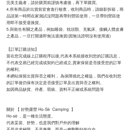
完美主義者，請於購買前謹慎考慮後，再下單購買。
4.所有商品於出貨前皆會進行檢查，收到商品時，請錄影拆箱，商
品請第一時間在家測試沒問題再帶到營區使用，一旦帶到營區使
用即不接受退換貨。
5.與衛生有關之產品，例如睡袋、枕頭類、充氣床、接觸人體皮膚
之產品，一旦打開過即無法退換貨(因無法證明沒有使用過)
【訂單訂購須知】
當在您完成線上訂購程序以後,代表本系統接收到您的訂購訊息，
不代表交易已經完成或契約已經成立,賣家保留是否接受您的訂單
的權利。
本網站保留出貨與否之權利， 為保障彼此之權益，我們在收到您
的訂單後仍保有決定是否接受訂單及出貨與否之權利。 
如因商品缺貨、停產、瑕疵、資料不正確或系統問題等
關於 【 好勢露營 Ho-Sè  Camping  】
Ho-sè ，是一種生活態度。
代表妥當、舒勢，也是我們對戶外的理解
不是追求極限，不是奢華，而是一種剛剛好的自在