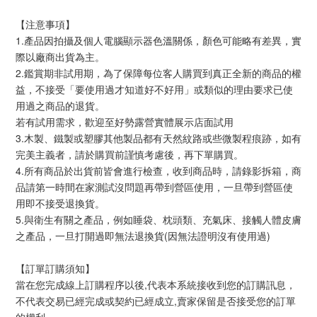
【注意事項】 
1.產品因拍攝及個人電腦顯示器色溫關係，顏色可能略有差異，實
際以廠商出貨為主。
2.鑑賞期非試用期，為了保障每位客人購買到真正全新的商品的權
益，不接受「要使用過才知道好不好用」或類似的理由要求已使
用過之商品的退貨。
若有試用需求，歡迎至好勢露營實體展示店面試用
3.木製、鐵製或塑膠其他製品都有天然紋路或些微製程痕跡，如有
完美主義者，請於購買前謹慎考慮後，再下單購買。
4.所有商品於出貨前皆會進行檢查，收到商品時，請錄影拆箱，商
品請第一時間在家測試沒問題再帶到營區使用，一旦帶到營區使
用即不接受退換貨。
5.與衛生有關之產品，例如睡袋、枕頭類、充氣床、接觸人體皮膚
之產品，一旦打開過即無法退換貨(因無法證明沒有使用過)
【訂單訂購須知】
當在您完成線上訂購程序以後,代表本系統接收到您的訂購訊息，
不代表交易已經完成或契約已經成立,賣家保留是否接受您的訂單