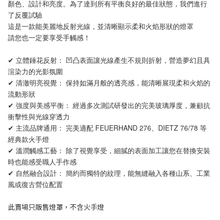
顏色、設計和亮度。為了達到所有平衡良好的最佳狀態，我們進行
了反覆試驗
這是一款能美麗地反射光線，並清晰顯示柔和火焰形狀的燈罩
請您也一定要享受手觸感！
✔ 立體錘花反射： 凹凸表面讓光線產生不規則折射，營造夢幻且具
渲染力的光影氛圍
✔ 清澈明亮視覺： 保持如滿月般的透亮感，能清晰展現柔和火焰的
流動形狀
✔ 強度與美感平衡： 經過多次測試研發出的完美玻璃厚度，兼顧抗
衝擊性與光線穿透力
✔ 主流品牌通用： 完美適配 FEUERHAND 276、DIETZ 76/78 等
經典款火手燈
✔ 溫潤觸感工藝： 除了視覺享受，細膩的表面加工讓您在替換安裝
時也能感受職人手作感
✔ 自然融合設計： 簡約而獨特的紋理，能無縫融入各種山系、工業
風或復古營位配置
此賣場只販售燈罩，不含火手燈