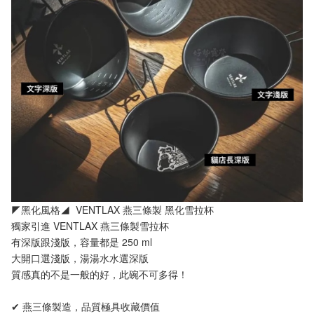
◤黑化風格◢  VENTLAX 燕三條製 黑化雪拉杯
獨家引進 VENTLAX 燕三條製雪拉杯
有深版跟淺版，容量都是 250 ml
大開口選淺版，湯湯水水選深版
質感真的不是一般的好，此碗不可多得！
✔ 燕三條製造，品質極具收藏價值