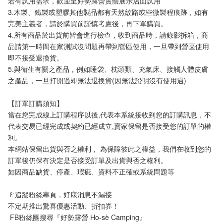
若有試用需求，歡迎至好勢露營實體展示店面試用
3.木製、鐵製或塑膠其他製品都有天然紋路或些微製程痕跡，如有
完美主義者，請於購買前謹慎考慮後，再下單購買。
4.所有商品於出貨前皆會進行檢查，收到商品時，請錄影拆箱，商
品請第一時間在家測試沒問題再帶到營區使用，一旦帶到營區使用
即不接受退換貨。
5.與衛生有關之產品，例如睡袋、枕頭類、充氣床、接觸人體皮膚
之產品，一旦打開過即無法退換貨(因無法證明沒有使用過)
【訂單訂購須知】
當在您完成線上訂購程序以後,代表本系統接收到您的訂購訊息，不
代表交易已經完成或契約已經成立,賣家保留是否接受您的訂單的權
利。
本網站保留出貨與否之權利， 為保障彼此之權益，我們在收到您的
訂單後仍保有決定是否接受訂單及出貨與否之權利。 
如因商品缺貨、停產、瑕疵、資料不正確或系統問題等
🚩追蹤粉絲專頁，好康消息不漏接
不定期推出驚喜優惠活動、折扣券！
 FB粉絲團搜尋『好勢露營 Ho-sè Camping』