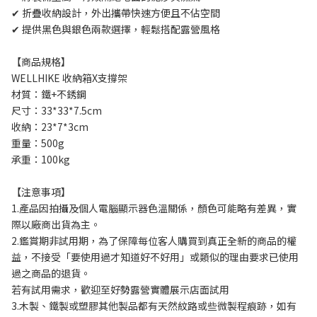
✔ 折疊收納設計，外出攜帶快速方便且不佔空間 
✔ 提供黑色與銀色兩款選擇，輕鬆搭配露營風格
【商品規格】
WELLHIKE 收納箱X支撐架
材質：鐵+不銹鋼
尺寸：33*33*7.5cm
收納：23*7*3cm
重量：500g
承重：100kg
【注意事項】 
1.產品因拍攝及個人電腦顯示器色溫關係，顏色可能略有差異，實
際以廠商出貨為主。
2.鑑賞期非試用期，為了保障每位客人購買到真正全新的商品的權
益，不接受「要使用過才知道好不好用」或類似的理由要求已使用
過之商品的退貨。
若有試用需求，歡迎至好勢露營實體展示店面試用
3.木製、鐵製或塑膠其他製品都有天然紋路或些微製程痕跡，如有