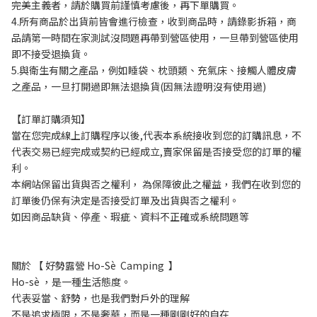
完美主義者，請於購買前謹慎考慮後，再下單購買。
4.所有商品於出貨前皆會進行檢查，收到商品時，請錄影拆箱，商
品請第一時間在家測試沒問題再帶到營區使用，一旦帶到營區使用
即不接受退換貨。
5.與衛生有關之產品，例如睡袋、枕頭類、充氣床、接觸人體皮膚
之產品，一旦打開過即無法退換貨(因無法證明沒有使用過)
【訂單訂購須知】
當在您完成線上訂購程序以後,代表本系統接收到您的訂購訊息，不
代表交易已經完成或契約已經成立,賣家保留是否接受您的訂單的權
利。
本網站保留出貨與否之權利， 為保障彼此之權益，我們在收到您的
訂單後仍保有決定是否接受訂單及出貨與否之權利。 
如因商品缺貨、停產、瑕疵、資料不正確或系統問題等
關於 【 好勢露營 Ho-Sè  Camping  】
Ho-sè ，是一種生活態度。
代表妥當、舒勢，也是我們對戶外的理解
不是追求極限，不是奢華，而是一種剛剛好的自在