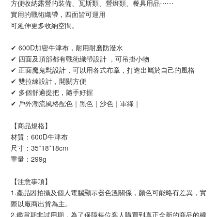
方便收納露營的裝備、瓦斯類、營燈類、餐具用品⋯⋯
實用的戰術織帶，四面皆可運用
可延伸更多收納空間。
✔ 600D加密牛津布，耐用耐磨防潑水
✔ 四面及頂部都有戰術織帶設計 ，可吊掛小物
✔ 正面魔鬼氈設計，可以用各式布章，打造出屬於自己的風格
✔ 雙拉練設計，開關方便
✔ 多個舒適提把，隨手好握
✔ 戶外潮流風格配色｜黑色｜沙色｜軍綠｜
【商品規格】
材質：600D牛津布
尺寸：35*18*18cm
重量：299g
【注意事項】 
1.產品因拍攝及個人電腦顯示器色溫關係，顏色可能略有差異，實
際以廠商出貨為主。
2.鑑賞期非試用期，為了保障每位客人購買到真正全新的商品的權