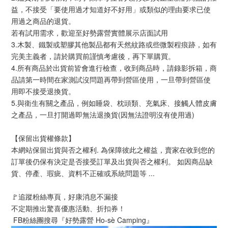
益，不接受「要使用過才知道好不好用」或類似的理由要求已使
用過之商品的退貨。
若有試用需求，歡迎至好勢露營實體展示店面試用
3.木製、鐵製或塑膠其他製品都有天然紋路或些微製程痕跡，如有
完美主義者，請於購買前謹慎考慮後，再下單購買。
4.所有商品於出貨前皆會進行檢查，收到商品時，請錄影拆箱，商
品請第一時間在家測試沒問題再帶到營區使用，一旦帶到營區使
用即不接受退換貨。
5.與衛生有關之產品，例如睡袋、枕頭類、充氣床、接觸人體皮膚
之產品，一旦打開過即無法退換貨(因無法證明沒有使用過)
【保留出貨權條款】
本網站保留出貨與否之權利. 為保障彼此之權益，賣家在收到您的
訂單後仍保有決定是否接受訂單及出貨與否之權利。 如因商品缺
貨、停產、瑕疵、資料不正確或系統問題等 ...
🚩追蹤粉絲專頁，好康消息不漏接
不定期推出驚喜優惠活動、折扣券！
 FB粉絲團搜尋『好勢露營 Ho-sè Camping』