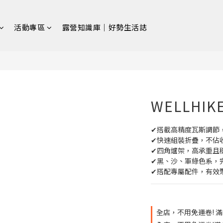
活動專區
露營知識庫｜好勢生活誌
WELLHI
✔搭載高精度瓦斯調節
✔快速組裝折疊，不佔
✔四角爐架，高承重且
✔黑、沙、軍綠色系，
✔搭配專屬配件，有效
全店，不用免運卷! 滿