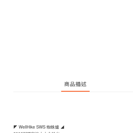
商品描述
◤ WellHike SWS 蜘蛛爐 ◢