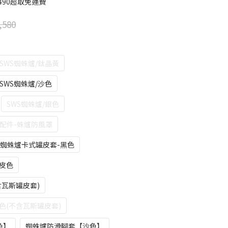
490超取免運費
,580
SWS蜘蛛爐/鈦晶黃
SWS蜘蛛爐/沙色
SWS蜘蛛爐/銀色
配件-蛛爐防風罩
蜘蛛爐卡式罐皮套-黑色
皮色
含瓦斯罐皮套)
色(不含瓦斯罐皮套)
色】
蜘蛛爐防滑腳套【沙色】