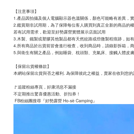
【注意事項】 
1.產品因拍攝及個人電腦顯示器色溫關係，顏色可能略有差異，
2.鑑賞期非試用期，為了保障每位客人購買到真正全新的商品的
若有試用需求，歡迎至好勢露營實體展示店面試用
3.木製、鐵製或塑膠其他製品都有天然紋路或些微製程痕跡，如
4.所有商品於出貨前皆會進行檢查，收到商品時，請錄影拆箱，
5.與衛生有關之產品，例如睡袋、枕頭類、充氣床、接觸人體皮膚
【保留出貨權條款】
本網站保留出貨與否之權利. 為保障彼此之權益，賣家在收到您的
🚩追蹤粉絲專頁，好康消息不漏接
不定期推出驚喜優惠活動、折扣券！
 FB粉絲團搜尋『好勢露營 Ho-sè Camping』