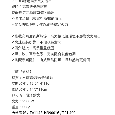
2900W穩定強大火力輸出
即時在高海拔低溫環境
都能穩定瓦斯罐氣體的輸出
不會出現輸出效能打折扣的情況
～5°C的環境中，依然維持穩定火力
✔搭載高精度瓦斯調節，高海拔低溫環境不影響火力輸出
✔快速組裝折疊，不佔收納空間
✔四角爐架，高承重且穩固
✔黑、沙、軍綠色系，完美配合裝備色調
✔搭配專屬配件，有效聚能防風，且加熱時更穩固
【商品規格】
材質：不鏽鋼/鋅合金/黃銅
展開尺寸：16.5*14*11cm
收納尺寸：14*7*11cm
點火管：電子點火
火力：2900W
重量：330g
商檢證號：TA1143H4990016 / T3H499