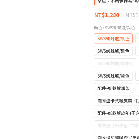
全店，不用免運卷!滿
NT$1
NT$1,280
顏色
: SWS蜘蛛爐/鈦色
SWS蜘蛛爐/鈦色
SWS蜘蛛爐/黑色
SWS蜘蛛爐/軍綠色
SWS蜘蛛爐/黃色
配件-蜘蛛爐爐架
蜘蛛爐卡式罐皮套-牛
配件-蜘蛛爐皮墊(不
蜘蛛爐底部皮墊-牛皮
蜘蛛爐防滑腳套【黑