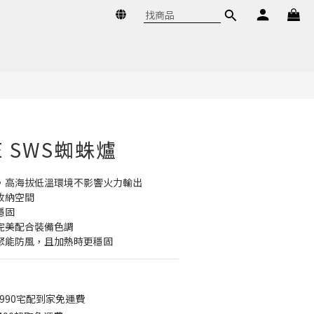
立即購買
KE SWS蜘蛛爐
，高海拔低溫環境不影響火力輸出
收納空間
穩固
完美配合裝備色調
聚能防風，且加熱時更穩固
990宅配到家免運費