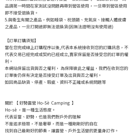
品請第一時間在家測試沒問題再帶到營區使用，一旦帶到營區使用
即不接受退換貨。
5.與衛生有關之產品，例如睡袋、枕頭類、充氣床、接觸人體皮膚
之產品，一旦打開過即無法退換貨(因無法證明沒有使用過)
【訂單訂購須知】
當在您完成線上訂購程序以後,代表本系統接收到您的訂購訊息，不
代表交易已經完成或契約已經成立,賣家保留是否接受您的訂單的權
利。
本網站保留出貨與否之權利， 為保障彼此之權益，我們在收到您的
訂單後仍保有決定是否接受訂單及出貨與否之權利。 
如因商品缺貨、停產、瑕疵、資料不正確或系統問題等
關於 【 好勢露營 Ho-Sè  Camping  】
Ho-sè ，是一種生活態度。
代表妥當、舒勢，也是我們對戶外的理解
不是追求極限，不是奢華，而是一種剛剛好的自在
找到自己最剛好的節奏，讓露營、戶外生活變的更量身訂作。