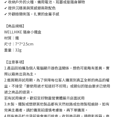
✔ 收納戶外的火種、備用電池、耳塞或是隨身藥物 
✔ 提供沉穩黑與質感銀兩款配色
✔ 外觀極簡俐落，扎實的金屬手感
【商品規格】
WELLHIKE 隨身小鐵盒
材質：鐵
尺寸：7*7*2.5cm
重量：32g
【注意事項】 
1.產品因拍攝及個人電腦顯示器色溫關係，顏色可能略有差異，實
際以廠商出貨為主。
2.鑑賞期非試用期，為了保障每位客人購買到真正全新的商品的權
益，不接受「要使用過才知道好不好用」或類似的理由要求已使用
過之商品的退貨。
若有試用需求，歡迎至好勢露營實體展示店面試用
3.木製、鐵製或塑膠其他製品都有天然紋路或些微製程痕跡，如有
完美主義者，請於購買前謹慎考慮後，再下單購買。
4.所有商品於出貨前皆會進行檢查，收到商品時，請錄影拆箱，商