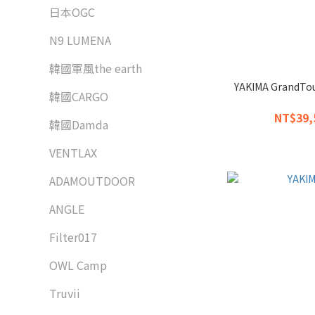
日本OGC
N9 LUMENA
韓國軍風the earth
YAKIMA GrandTo
韓國CARGO
NT$39,
韓國Damda
VENTLAX
ADAMOUTDOOR
ANGLE
Filter017
OWL Camp
Truvii