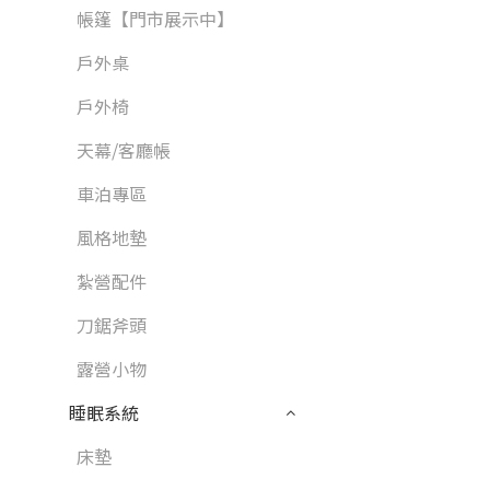
帳篷【門市展示中】
戶外桌
戶外椅
天幕/客廳帳
車泊專區
風格地墊
紮營配件
刀鋸斧頭
露營小物
睡眠系統
床墊