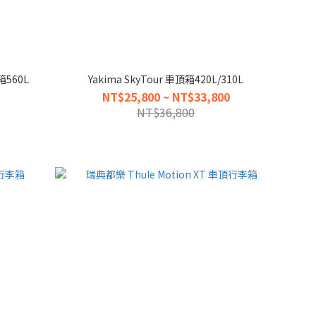
箱560L
Yakima SkyTour 車頂箱420L/310L
NT$25,800 ~ NT$33,800
NT$36,800