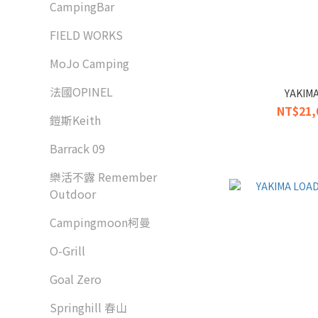
CampingBar
FIELD WORKS
MoJo Camping
法國OPINEL
YAKIM
NT$21,
鎧斯Keith
Barrack 09
樂活不露 Remember
Outdoor
Campingmoon柯曼
O-Grill
Goal Zero
Springhill 春山