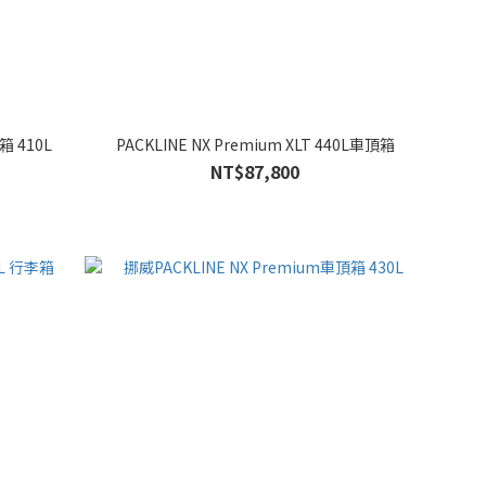
箱 410L
PACKLINE NX Premium XLT 440L車頂箱
NT$87,800