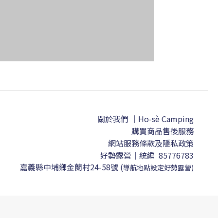
關於我們 ｜Ho-sè Camping
購買商品售後服務
網站服務條款及隱私政策
好勢露營｜
統編 85776783
嘉義縣中埔鄉金蘭村24-58號
(
導航地點設定
好勢露營)