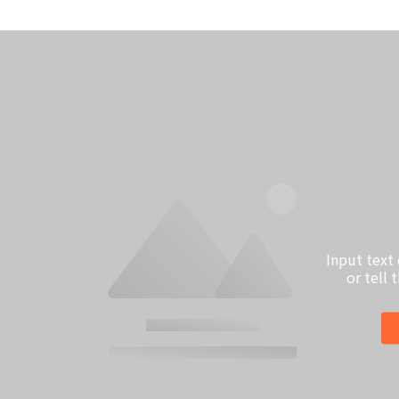
Input text
or tell 