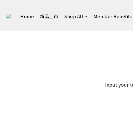
Home
新品上市
Shop All
Member Benefits
Input your t