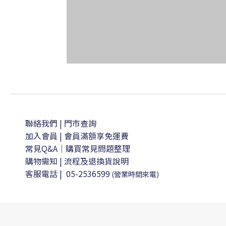
聯絡我們
| 門市查詢
加入會員
| 會員滿額享免運費
常見Q&A｜購買常見問題整理
購物需知
|
流程及退換貨說明
客服電話
|
05-2536599
(營業時間來電)