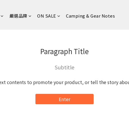
嚴選品牌
ON SALE
Camping & Gear Notes
Paragraph Title
Subtitle
ext contents to promote your product, or tell the story abo
Enter