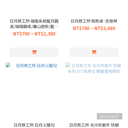
日月鉄工所 磁吸系統藍月圓
日月鉄工所 昭和桌-含燈桿
桌/磁吸腳桌/攜山燈掛/藍月
NT$790 ~ NT$3,880
燈掛
NT$790 ~ NT$2,380
SOLD OUT
日月鉄工所 日月火龍勾
日月鉄工所 毛巾架套件 快銀