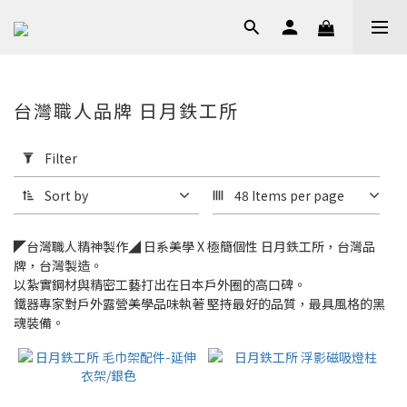
台灣職人品牌 日月鉄工所
Apply
Filter
Filter
(0/20)
Sort by
48 Items per page
Price
Range
◤台灣職人精神製作◢ 日系美學 X 極簡個性 日月鉄工所，台灣品
(NT$)
牌，台灣製造。
以紮實鋼材與精密工藝打出在日本戶外圈的高口碑。
鐵器專家對戶外露營美學品味執著 堅持最好的品質，最具風格的黑
魂裝備。
~