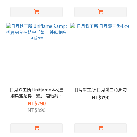
日月鉄工所 Uniflame &柯曼
日月鉄工所 日月鐵三角掛勾
網桌連結桿「繫」 連結網桌
NT$790
固定桿
NT$790
NT$890