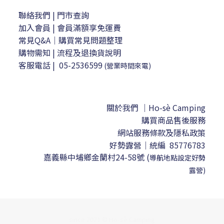
聯絡我們
| 門市查詢
加入會員
| 會員滿額享免運費
常見Q&A｜購買常見問題整理
購物需知
|
流程及退換貨說明
客服電話
|
05-2536599
(營業時間來電)
關於我們 ｜Ho-sè Camping
購買商品售後服務
網站服務條款及隱私政策
好勢露營｜
統編 85776783
嘉義縣中埔鄉金蘭村24-58號
(
導航地點設定
好勢
露營)
since 2021 © Ho-sè Camping