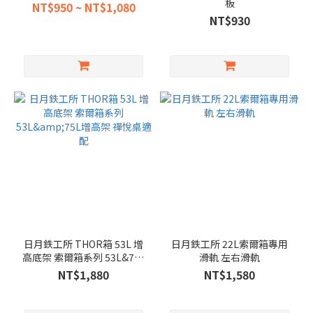
板
NT$950 ~ NT$1,080
NT$930
日月鉄工所 THOR箱 53L 增
日月鉄工所 22L索爾箱專用
高底架 索爾箱系列 53L&75L
滑軌 左右滑軌
增高架 禪悅桌適配
NT$1,880
NT$1,580