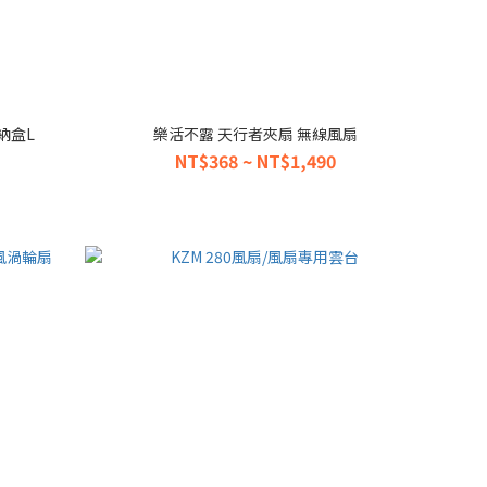
收納盒L
樂活不露 天行者夾扇 無線風扇
NT$368 ~ NT$1,490