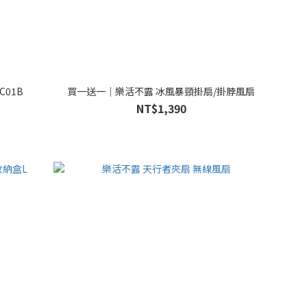
C01B
買一送一｜樂活不露 冰風暴頸掛扇/掛脖風扇
NT$1,390