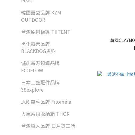
Peak
韓國露營品牌 KZM
OUTDOOR
台灣原創帳篷 TIITENT
韓國CLAYMO
黑化露營品牌
BLACKDOG黑狗
儲能電源領導品牌
ECOFLOW
日本工藝配件品牌
38explore
原創靈魂品牌 Filoméla
人氣索爾收納箱 THOR
台灣職人品牌 日月鉄工所