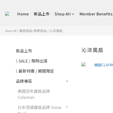
Home
新品上市
Shop All
Member Benefits
View All
/
電器用品/季節商品
/
沁涼風扇
沁涼風扇
新品上市
\ SALE / 限時出清
\ 最新特價 / 期間限定
品牌專區
美國百年露營品牌
Coleman
日本頂級露營品牌 Snow