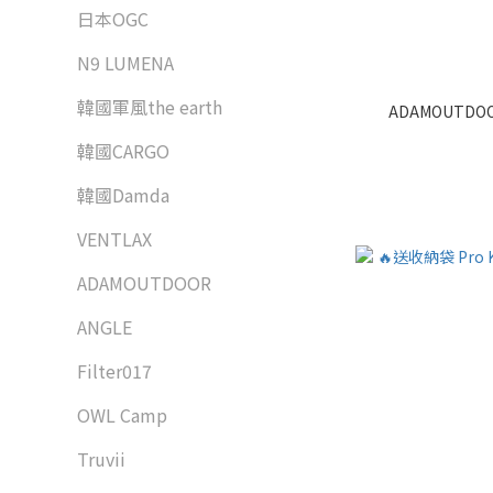
日本OGC
N9 LUMENA
韓國軍風the earth
ADAMOUTD
韓國CARGO
韓國Damda
VENTLAX
ADAMOUTDOOR
ANGLE
Filter017
OWL Camp
Truvii