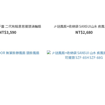
活不露 二代有點意思擺頭渦輪扇
🎉送風扇+收納袋 SANSUI山水 疾
NT$3,590
NT$2,680