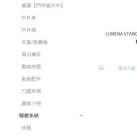
帳篷【門市展示中】
戶外桌
戶外椅
LUMENA ST
天幕/客廳帳
車泊專區
風格地墊
紮營配件
刀鋸斧頭
露營小物
睡眠系統
床墊