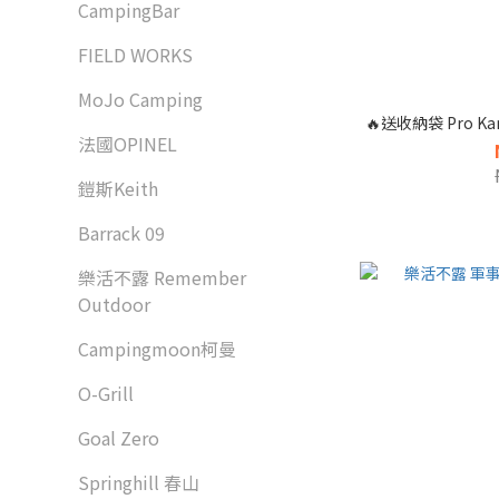
CampingBar
FIELD WORKS
MoJo Camping
🔥送收納袋 Pro 
法國OPINEL
鎧斯Keith
Barrack 09
樂活不露 Remember
Outdoor
Campingmoon柯曼
O-Grill
Goal Zero
Springhill 春山