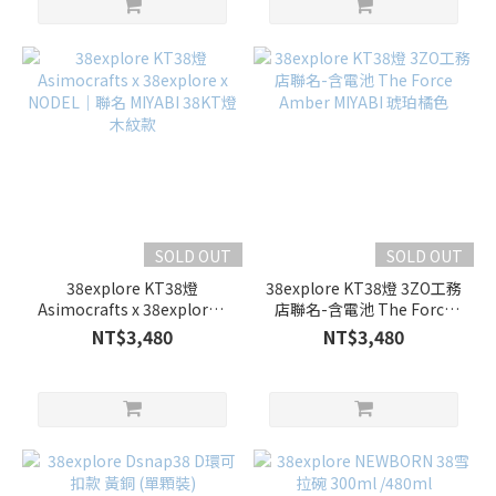
SOLD OUT
SOLD OUT
38explore KT38燈
38explore KT38燈 3ZO工務
Asimocrafts x 38explore x
店聯名-含電池 The Force
NODEL｜聯名 MIYABI 38KT
Amber MIYABI 琥珀橘色
NT$3,480
NT$3,480
燈 木紋款