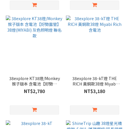
38explore KT38燈/Monkey
38explore 38-kT燈 THE
猴子版本 含電池【好勢露
RICH 黃銅款38燈 Miyabi
營】38燈(MIYABI) 灰色照明
Rich含電池
NT$2,780
NT$3,180
燈 聯名款