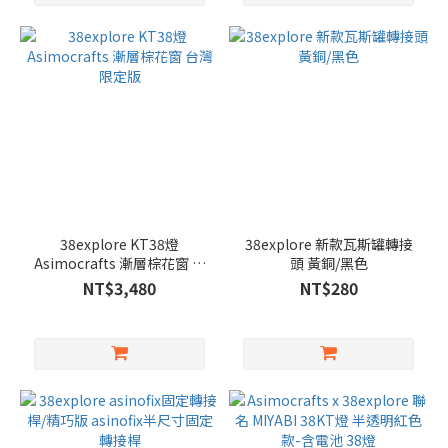
38explore KT38燈
38explore 新款瓦斯罐轉接
Asimocrafts 漸層棕花窗 台
頭 黃銅/黑色
灣限定版
NT$3,480
NT$280