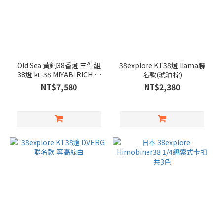
Old Sea 黃銅38香燈 三件組
38explore KT38燈 llama聯
38燈 kt-38 MIYABI RICH 天
名款(琥珀棕)
然精油 38燈香氛木蓋
NT$7,580
NT$2,380