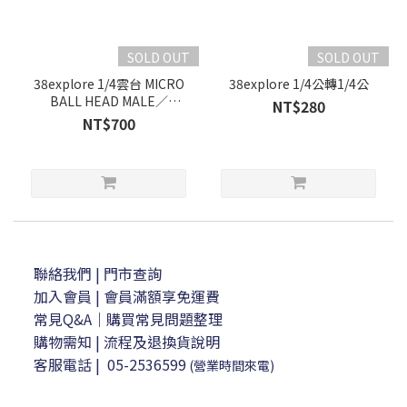
SOLD OUT
SOLD OUT
38explore 1/4雲台 MICRO
38explore 1/4公轉1/4公
BALL HEAD MALE／
NT$280
FAMALE
NT$700
聯絡我們
| 門市查詢
加入會員
| 會員滿額享免運費
常見Q&A｜購買常見問題整理
購物需知
|
流程及退換貨說明
客服電話
|
05-2536599
(營業時間來電)