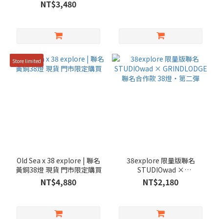
目 38燈含電池
NT$3,480
Store limited
Old Sea x 38 explore | 聯名
38explore 限量版聯名
黃銅38燈 現貨 門市限定購買
STUDIOwad ×
GRINDLODGE聯名合作款
NT$4,880
NT$2,180
38燈・第二彈