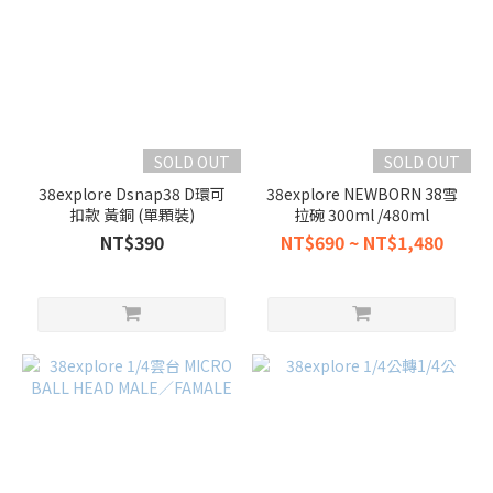
SOLD OUT
SOLD OUT
38explore Dsnap38 D環可
38explore NEWBORN 38雪
扣款 黃銅 (單顆裝)
拉碗 300ml /480ml
NT$390
NT$690 ~ NT$1,480