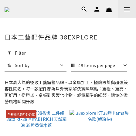
日本工藝配件品牌 38EXPLORE
Apply
Filter
Filter
(0/20)
Sort by
48 Items per page
Price
Range
日本高人氣的極致工藝露營品牌。以金屬加工、極簡設計與超強兼
(NT$)
容性聞名，每一款配件都為戶外玩家解決實際痛點：更穩、更亮、
更好用。從燈架、桌板到客製化小物，輕量精準的細節，讓你的露
營風格瞬間升級。
~
全新概念的戶外香氛