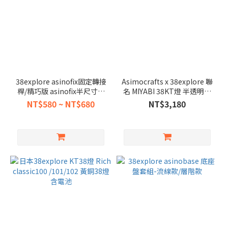
38explore asinofix固定轉接
Asimocrafts x 38explore 聯
桿/精巧版 asinofix半尺寸固
名 MIYABI 38KT燈 半透明紅
定轉接桿
色款-含電池 38燈
NT$580 ~ NT$680
NT$3,180