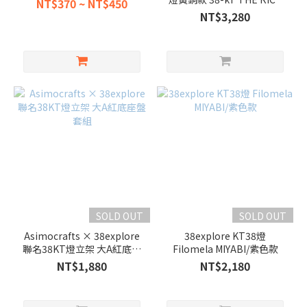
NT$370 ~ NT$450
Sunflower 抽選款
NT$3,280
SOLD OUT
SOLD OUT
Asimocrafts × 38explore
38explore KT38燈
聯名38KT燈立架 大A紅底座
Filomela MIYABI/紫色款
盤套組
NT$1,880
NT$2,180