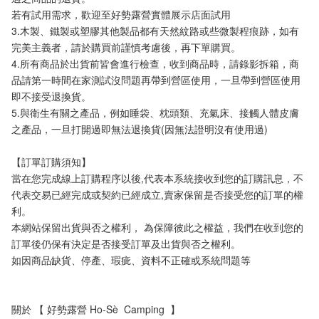
若有試用需求，歡迎至好勢露營實體展示店面試用
3.木製、鐵製或塑膠其他製品都有天然紋路或些微製程痕跡，如有
完美主義者，請於購買前謹慎考慮後，再下單購買。
4.所有商品於出貨前皆會進行檢查，收到商品時，請錄影拆箱，商
品請第一時間在家測試沒問題再帶到營區使用，一旦帶到營區使用
即不接受退換貨。
5.與衛生有關之產品，例如睡袋、枕頭類、充氣床、接觸人體皮膚
之產品，一旦打開過即無法退換貨(因無法證明沒有使用過)
【訂單訂購須知】
當在您完成線上訂購程序以後,代表本系統接收到您的訂購訊息，不
代表交易已經完成或契約已經成立,賣家保留是否接受您的訂單的權
利。
本網站保留出貨與否之權利， 為保障彼此之權益，我們在收到您的
訂單後仍保有決定是否接受訂單及出貨與否之權利。 
如因商品缺貨、停產、瑕疵、資料不正確或系統問題等
關於 【 好勢露營 Ho-Sè  Camping  】