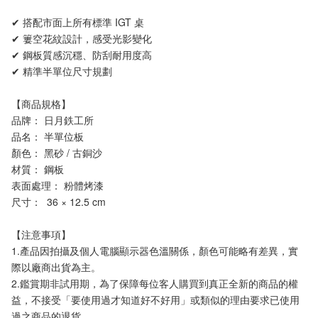
✔ 搭配市面上所有標準 IGT 桌
✔ 簍空花紋設計，感受光影變化
✔ 鋼板質感沉穩、防刮耐用度高 
✔ 精準半單位尺寸規劃
【商品規格】
品牌： 日月鉄工所
品名： 半單位板
顏色： 黑砂 / 古銅沙
材質： 鋼板
表面處理： 粉體烤漆
尺寸：  36 × 12.5 cm
【注意事項】 
1.產品因拍攝及個人電腦顯示器色溫關係，顏色可能略有差異，實
際以廠商出貨為主。
2.鑑賞期非試用期，為了保障每位客人購買到真正全新的商品的權
益，不接受「要使用過才知道好不好用」或類似的理由要求已使用
過之商品的退貨。