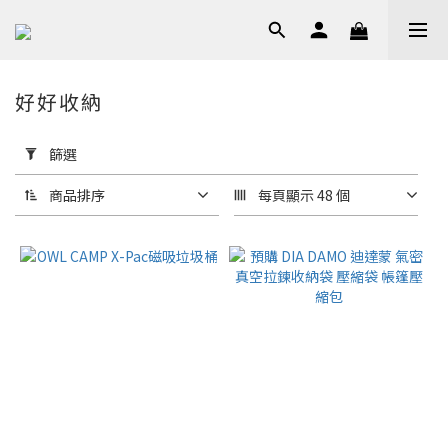
好好收納
套
用
篩選
篩
選
商品排序
每頁顯示 48 個
(0/20)
品
牌
Snow
Peak
(8)
價格
(NT$)