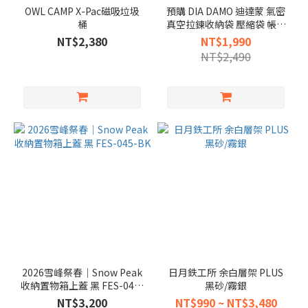
OWL CAMP X-Pac磁吸垃圾
預購 DIA DAMO 迪達蒙 氣密
桶
真空拉鍊收納袋 壓縮袋 帳篷
壓縮包
NT$2,380
NT$1,990
~
NT$2,490
2026雪峰祭春｜Snow Peak
日月鉄工所 余白層架 PLUS
收納置物箱上蓋 黑 FES-045-
黑砂/霧銀
BK
NT$3,200
NT$990 ~ NT$3,480