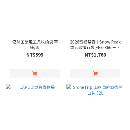
KZM 工業風工具收納袋 軍
2026雪峰祭春｜Snow Peak
綠/黑
燒武者攜行袋 FES-366 一單
位收納袋
NT$599
NT$1,760