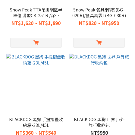
Snow Peak TTA吊掛網籃半
Snow Peak 餐具網袋S(BG-
單位 淺型CK-251R /深型
020R)/餐具網袋L(BG-030R)
CK-226R
NT$1,620 ~ NT$1,890
NT$820 ~ NT$950
BLACKDOG 黑狗 手提摺疊收
BLACKDOG 黑狗 世界 戶外
納箱-23L/45L
旅行收納包
NT$360 ~ NT$540
NT$950