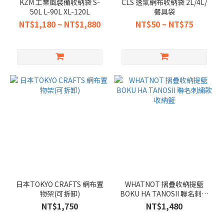
KZM 工業風裝備收納袋 S-
CLS 透氣網布收納袋 2L/4L/
50L L-90L XL-120L
餐具袋
NT$1,180 ~ NT$1,880
NT$50 ~ NT$75
日本TOKYO CRAFTS 網布置
WHATNOT 摺疊收納提籃
物架(可拆卸)
BOKU HA TANOSII 聯名刺繡
款 收納籃
NT$1,750
NT$1,480