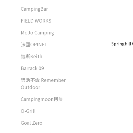
CampingBar
FIELD WORKS
MoJo Camping
Springh
法國OPINEL
鎧斯Keith
Barrack 09
樂活不露 Remember
Outdoor
Campingmoon柯曼
O-Grill
Goal Zero