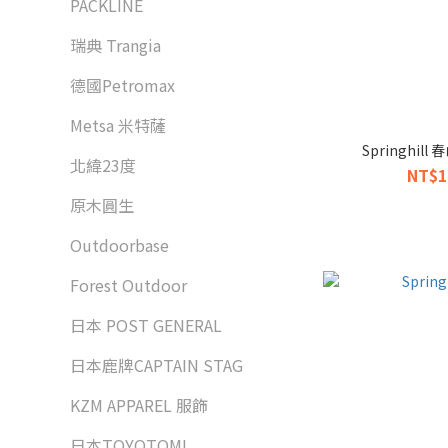
PACKLINE
瑞典 Trangia
德國Petromax
Metsa 米特薩
Springhil
北緯23度
NT$1
原木圓生
Outdoorbase
Forest Outdoor
日本 POST GENERAL
日本鹿牌CAPTAIN STAG
KZM APPAREL 服飾
日本TOYOTOMI