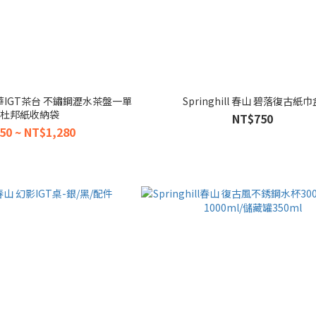
山 雲華IGT茶台 不鏽鋼瀝水茶盤一單
Springhill 春山 碧落復古紙巾
/杜邦紙收納袋
NT$750
50 ~ NT$1,280