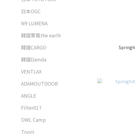
日本OGC
N9 LUMENA
韓國軍風the earth
韓國CARGO
Spring
韓國Damda
VENTLAX
ADAMOUTDOOR
ANGLE
Filter017
OWL Camp
Truvii