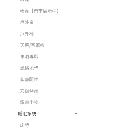
帳篷【門市展示中】
戶外桌
戶外椅
天幕/客廳帳
車泊專區
風格地墊
紮營配件
刀鋸斧頭
露營小物
睡眠系統
床墊