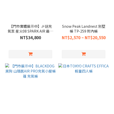
【門市實體展示中】🎉送充
Snow Peak Landnest 別墅
氣泵 星火08 SPARK AIR 最新
帳 TP-259 附內帳
款 MARS08 科技棉充氣帳篷
NT$34,800
NT$2,570 ~ NT$20,550