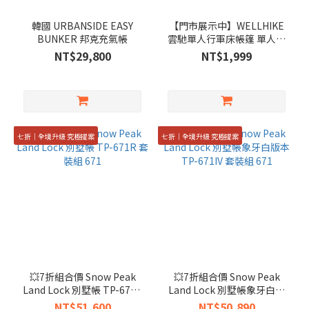
韓國 URBANSIDE EASY
【門市展示中】WELLHIKE
BUNKER 邦克充氣帳
雲馳單人行軍床帳篷 單人帳
篷
NT$29,800
NT$1,999
七折｜全境升級 究極提案
七折｜全境升級 究極提案
💥7折組合價 Snow Peak
💥7折組合價 Snow Peak
Land Lock 別墅帳 TP-671R
Land Lock 別墅帳象牙白版
套裝組 671
本TP-671IV 套裝組 671
NT$51,600
NT$50,890