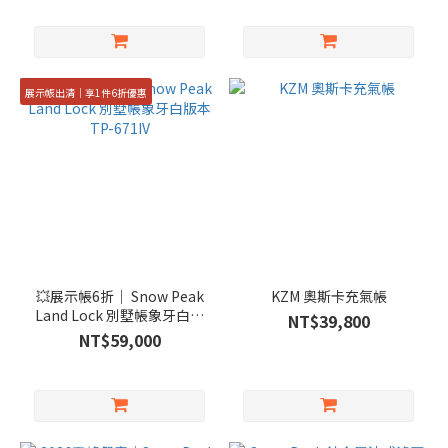
展示帳出清｜享1件6折優惠
💥展示帳6折｜ Snow Peak
KZM 奧斯卡充氣帳
Land Lock 別墅帳象牙白版
NT$39,800
本TP-671IV
NT$59,000