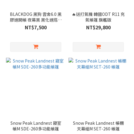
BLACKDOG 黑狗 雲舍6.0 黑
🔥送打氣機 韓國ODT R11 充
膠速開帳 夜幕黑 黑化速搭帳
氣帳篷 旗艦版
自動帳篷快搭帳 懶人帳 三秒
NT$7,500
NT$29,800
即開
Snow Peak Landnest 寢室
Snow Peak Landnest 帳棚
帳M SDE-260多功能帳篷
天幕組M SET-260 帳篷