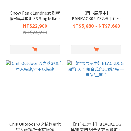
Snow Peak Landnest 別墅
【門市展示中】
帳+寢具套組 SS Single 睡袋
BARRACK09 ZZZ機甲行軍
+枕頭 SET-261
床帳/單人帳篷
NT$22,900
NT$5,880 ~ NT$7,680
NT$24,210
Chill Outdoor 沙之萩輕量化
【門市展示中】BLACKDOG
單人帳篷/行軍床帳篷
黑狗 天門 組合式充氣隧道帳