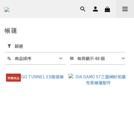
帳篷
套
用
篩選
篩
選
商品排序
每頁顯示 48 個
(0/20)
預購商品
品
牌
Snow
Peak
(11)
價格
(NT$)