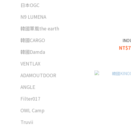
日本OGC
N9 LUMENA
韓國軍風the earth
韓國CARGO
IN
NT$7
韓國Damda
VENTLAX
ADAMOUTDOOR
ANGLE
Filter017
OWL Camp
Truvii