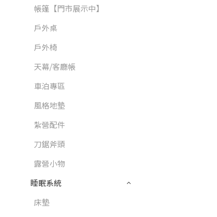
帳篷【門市展示中】
戶外桌
戶外椅
天幕/客廳帳
車泊專區
風格地墊
紮營配件
刀鋸斧頭
露營小物
睡眠系統
床墊