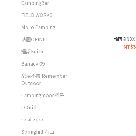
CampingBar
FIELD WORKS
MoJo Camping
法國OPINEL
韓國KINO
NT$3
鎧斯Keith
Barrack 09
樂活不露 Remember
Outdoor
Campingmoon柯曼
O-Grill
Goal Zero
Springhill 春山