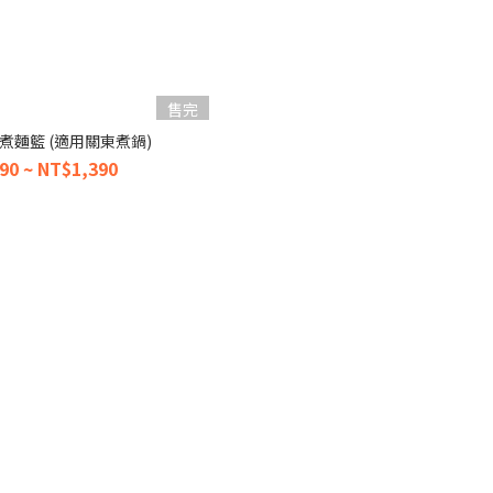
售完
X 煮麵籃 (適用關東煮鍋)
90 ~ NT$1,390