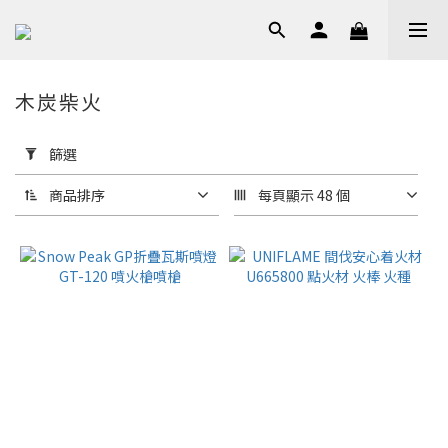
木炭柴火
套
用
篩選
篩
選
商品排序
每頁顯示 48 個
(0/20)
品
牌
Snow
Peak
(1)
價格
(NT$)