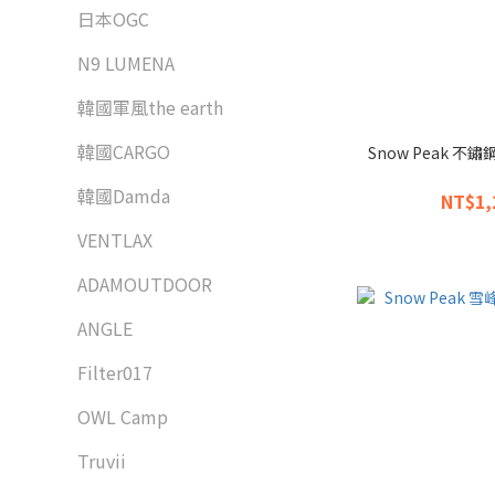
日本OGC
N9 LUMENA
韓國軍風the earth
韓國CARGO
Snow Peak 不鏽
韓國Damda
NT$1,
VENTLAX
ADAMOUTDOOR
ANGLE
Filter017
OWL Camp
Truvii