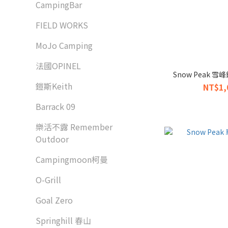
CampingBar
FIELD WORKS
MoJo Camping
法國OPINEL
Snow Peak 雪
鎧斯Keith
NT$1,
Barrack 09
樂活不露 Remember
Outdoor
Campingmoon柯曼
O-Grill
Goal Zero
Springhill 春山