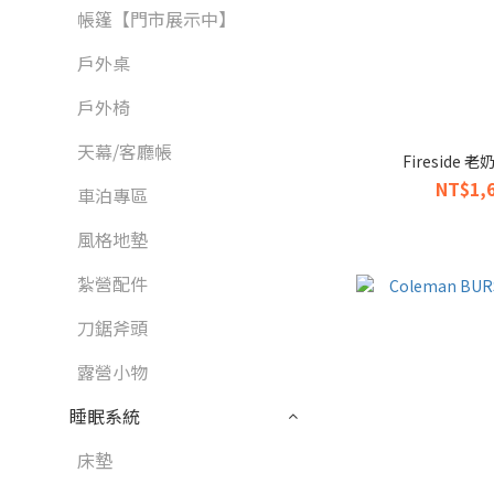
帳篷【門市展示中】
戶外桌
戶外椅
天幕/客廳帳
Fireside 老
NT$1,6
車泊專區
風格地墊
紮營配件
刀鋸斧頭
露營小物
睡眠系統
床墊