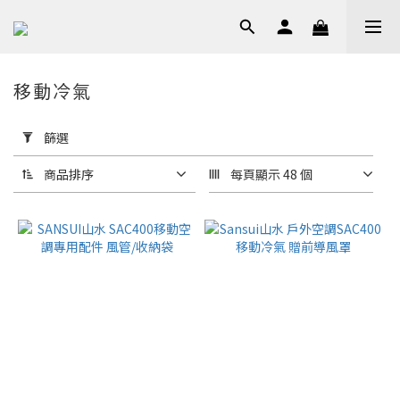
移動冷氣
套
用
篩選
篩
選
商品排序
每頁顯示 48 個
(0/20)
價格
(NT$)
~