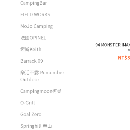
CampingBar
FIELD WORKS
MoJo Camping
法國OPINEL
94 MONSTER IM
鎧斯Keith
NT$5
Barrack 09
樂活不露 Remember
Outdoor
Campingmoon柯曼
O-Grill
Goal Zero
Springhill 春山