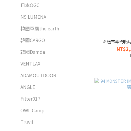
日本OGC
N9 LUMENA
韓國軍風the earth
韓國CARGO
🎉送布幕或收納包
NT$2,
韓國Damda
VENTLAX
ADAMOUTDOOR
ANGLE
Filter017
OWL Camp
Truvii