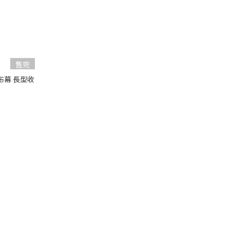
售完
布幕 長型收