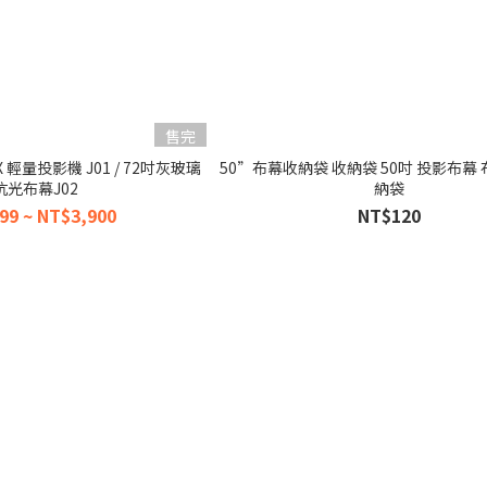
售完
AX 輕量投影機 J01 / 72吋灰玻璃
50”布幕收納袋 收納袋 50吋 投影布幕 
抗光布幕J02
納袋
99 ~ NT$3,900
NT$120