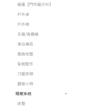
帳篷【門市展示中】
戶外桌
戶外椅
天幕/客廳帳
車泊專區
風格地墊
紮營配件
刀鋸斧頭
露營小物
睡眠系統
床墊