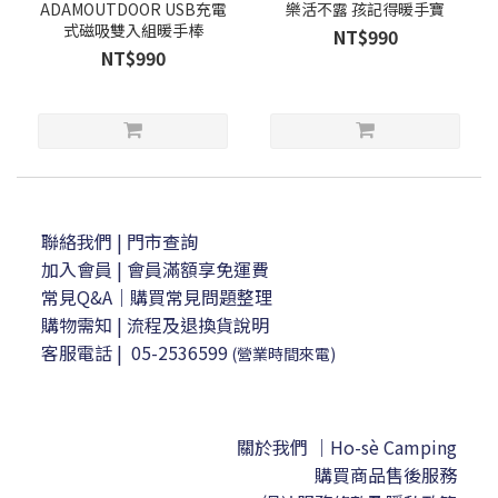
ADAMOUTDOOR USB充電
樂活不露 孩記得暖手寶
式磁吸雙入組暖手棒
NT$990
NT$990
聯絡我們
| 門市查詢
加入會員
| 會員滿額享免運費
常見Q&A｜購買常見問題整理
購物需知
|
流程及退換貨說明
客服電話
|
05-2536599
(營業時間來電)
關於我們 ｜Ho-sè Camping
購買商品售後服務