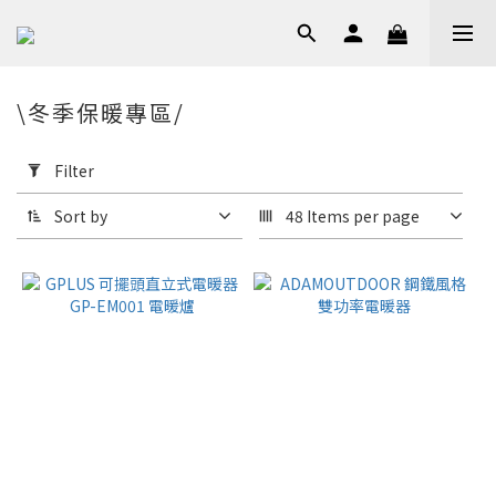
\冬季保暖專區/
Apply
Filter
Filter
(0/20)
Sort by
48 Items per page
Price
Range
(NT$)
~