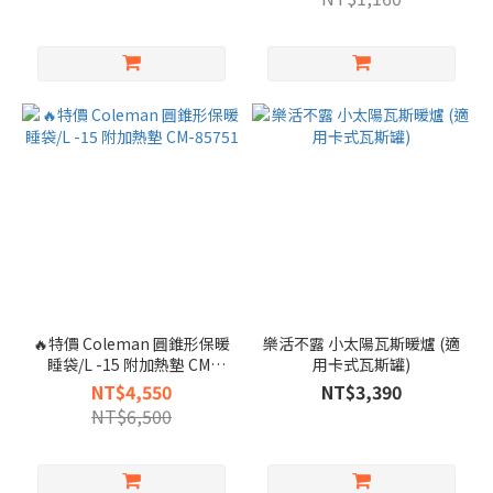
🔥特價 Coleman 圓錐形保暖
樂活不露 小太陽瓦斯暖爐 (適
睡袋/L -15 附加熱墊 CM-
用卡式瓦斯罐)
85751
NT$4,550
NT$3,390
NT$6,500