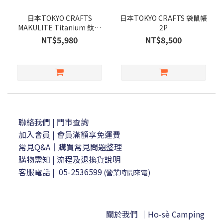
日本TOKYO CRAFTS
日本TOKYO CRAFTS 袋鼠帳
MAKULITE Titanium 鈦焚
2P
火台
NT$5,980
NT$8,500
聯絡我們
| 門市查詢
加入會員
| 會員滿額享免運費
常見Q&A｜購買常見問題整理
購物需知
|
流程及退換貨說明
客服電話
|
05-2536599
(營業時間來電)
關於我們 ｜Ho-sè Camping