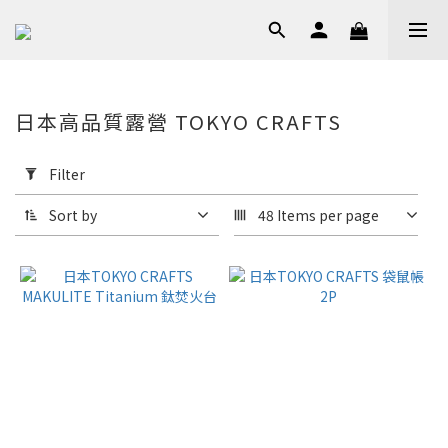
日本高品質露營 TOKYO CRAFTS
Apply
Filter
Filter
(0/20)
Sort by
48 Items per page
Price
Range
(NT$)
~