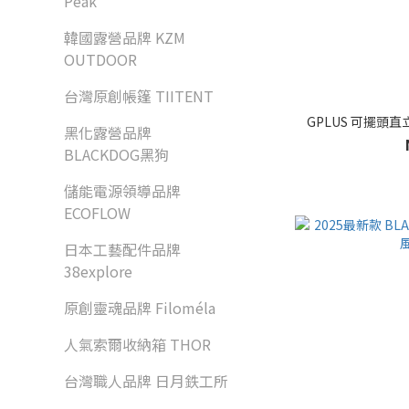
Peak
韓國露營品牌 KZM
OUTDOOR
台灣原創帳篷 TIITENT
黑化露營品牌
BLACKDOG黑狗
儲能電源領導品牌
ECOFLOW
日本工藝配件品牌
38explore
原創靈魂品牌 Filoméla
人氣索爾收納箱 THOR
台灣職人品牌 日月鉄工所