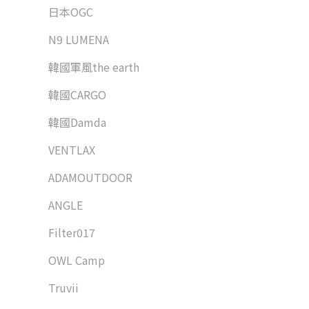
日本OGC
N9 LUMENA
韓國軍風the earth
韓國CARGO
韓國Damda
VENTLAX
ADAMOUTDOOR
ANGLE
Filter017
OWL Camp
Truvii