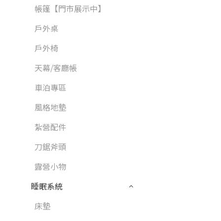
帳篷【門市展示中】
戶外桌
戶外椅
天幕/客廳帳
車泊專區
風格地墊
紮營配件
刀鋸斧頭
露營小物
睡眠系統
床墊