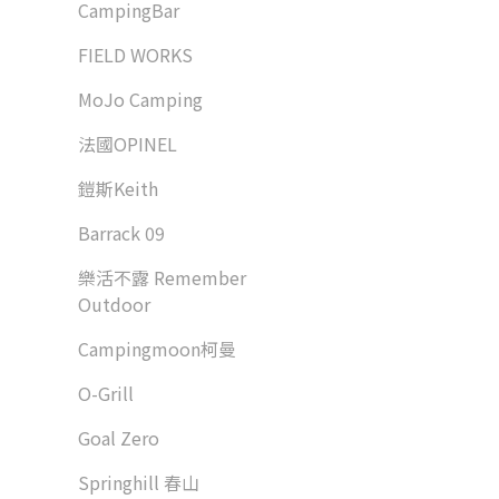
CampingBar
FIELD WORKS
MoJo Camping
法國OPINEL
鎧斯Keith
Barrack 09
樂活不露 Remember
Outdoor
Campingmoon柯曼
O-Grill
Goal Zero
Springhill 春山