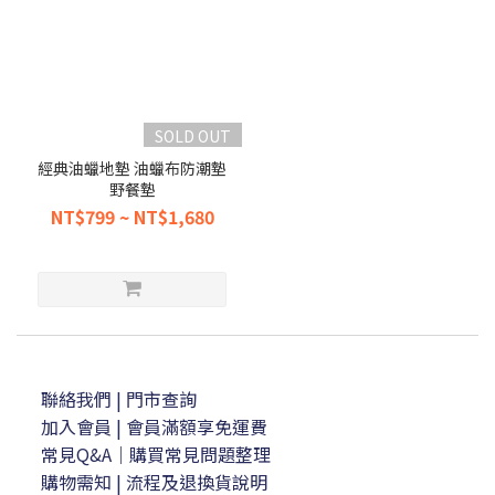
SOLD OUT
經典油蠟地墊 油蠟布防潮墊
野餐墊
NT$799 ~ NT$1,680
聯絡我們
| 門市查詢
加入會員
| 會員滿額享免運費
常見Q&A｜購買常見問題整理
購物需知
|
流程及退換貨說明