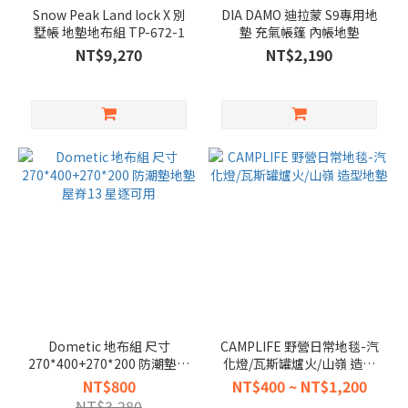
Snow Peak Land lock X 別
DIA DAMO 迪拉蒙 S9專用地
墅帳 地墊地布組 TP-672-1
墊 充氣帳篷 內帳地墊
NT$9,270
NT$2,190
Dometic 地布組 尺寸
CAMPLIFE 野營日常地毯-汽
270*400+270*200 防潮墊地
化燈/瓦斯罐爐火/山嶺 造型
墊 屋脊13 星逐可用
地墊
NT$800
NT$400 ~ NT$1,200
NT$3,280