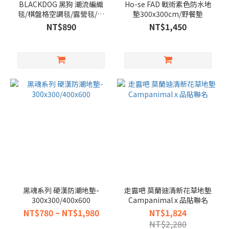
BLACKDOG 黑狗 潮流編織
Ho-se FAD 戰術素色防水地
毯/棋盤格空調毯/露營毯/野
墊300x300cm/野餐墊
餐墊
NT$890
NT$1,450
黑魂系列 硬漢防潮地墊-
走露吧 莫蘭迪清新花草地墊
300x300/400x600
Campanimal x 品貼聯名
NT$780 ~ NT$1,980
NT$1,824
NT$2,280