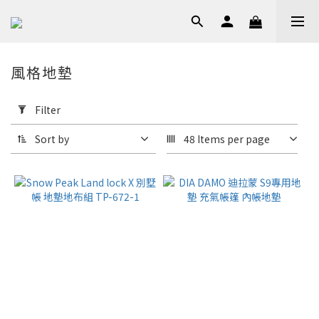
風格地墊
Apply
Filter
Filter
(0/20)
Sort by
48 Items per page
Price
Range
(NT$)
~