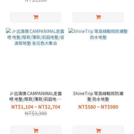
🎉出清價 CAMPANIMAL走露
ShineTrip 等高線戰術防潮
吧 地墊/厚款/薄款/前庭地墊/
墊 防水地墊
音波款地墊 各花色大集合
NT$1,104 ~ NT$2,704
NT$580 ~ NT$980
NT$3,380